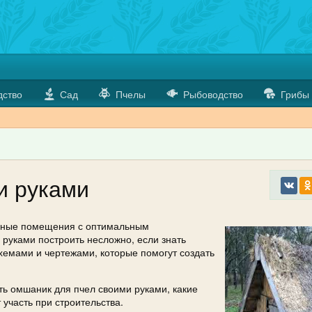
дство
Сад
Пчелы
Рыбоводство
Грибы
и руками
льные помещения с оптимальным
руками построить несложно, если знать
хемами и чертежами, которые помогут создать
ить омшаник для пчел своими руками, какие
участь при строительства.