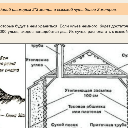
аний размером 3*3 метра и высокой чуть более 2 метров.
оторые будут в нем храниться. Если ульев немного, будет достато
 300 ульев, входов понадобится два. Их лучше располагать с южной