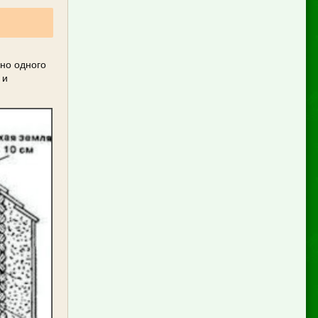
чно одного
 и