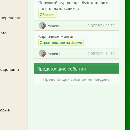
Полезный журнал для бухгалтеров и
налогоплательщиков
Общение
 переносят
romeo1
07/25/24 09:39
 это
Кирпичный мангал
и
Строительство на ферме
romeo1
05/03/24 14:32
Предстоящие события
мещения и
Предстоящих событий не найдено
торые