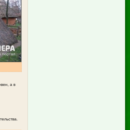
вен, а в
тельства.