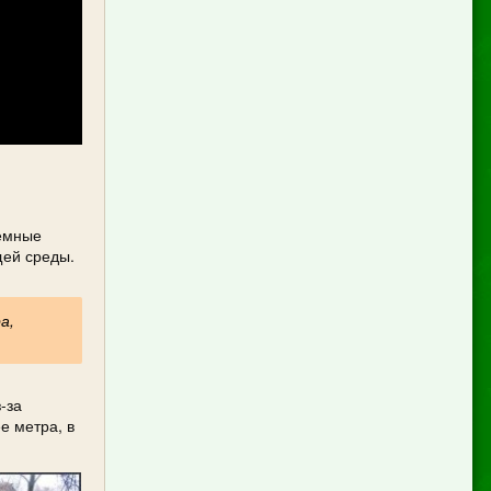
земные
щей среды.
а,
-за
е метра, в