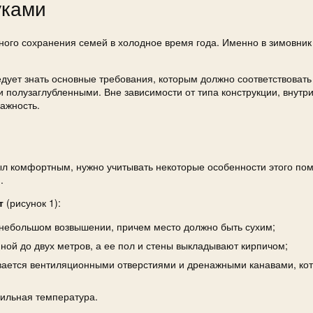
уками
ного сохранения семей в холодное время года. Именно в зимовник
едует знать основные требования, которым должно соответствовать
 полузаглубленными. Вне зависимости от типа конструкции, внутр
ажность.
ыл комфортным, нужно учитывать некоторые особенности этого по
.
т
(рисунок 1):
 небольшом возвышении, причем место должно быть сухим;
ной до двух метров, а ее пол и стены выкладывают кирпичом;
вается вентиляционными отверстиями и дренажными канавами, ко
бильная температура.