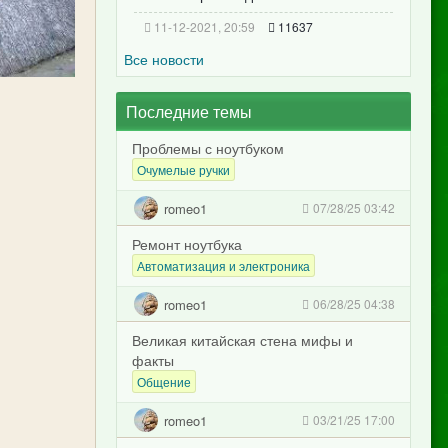
11-12-2021, 20:59
11637
Все новости
Последние темы
Проблемы с ноутбуком
Очумелые ручки
romeo1
07/28/25 03:42
Ремонт ноутбука
Автоматизация и электроника
romeo1
06/28/25 04:38
Великая китайская стена мифы и
факты
Общение
romeo1
03/21/25 17:00