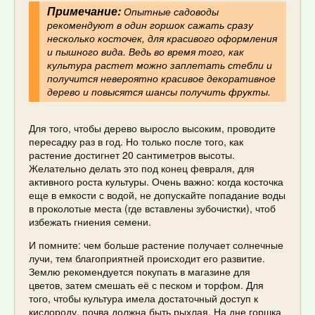
Примечание:
Опытные садоводы
рекомендуют в один горшок сажать сразу
несколько косточек, для красивого оформления
и пышного вида. Ведь во время того, как
культура растет можно заплетать стебли и
получится невероятно красивое декоративное
дерево и повысятся шансы получить фрукты.
Для того, чтобы дерево выросло высоким, проводите
пересадку раз в год. Но только после того, как
растение достигнет 20 сантиметров высоты.
Желательно делать это под конец февраля, для
активного роста культуры. Очень важно: когда косточка
еще в емкости с водой, не допускайте попадание воды
в проколотые места (где вставлены зубочистки), чтоб
избежать гниения семени.
И помните: чем больше растение получает солнечные
лучи, тем благоприятней происходит его развитие.
Землю рекомендуется покупать в магазине для
цветов, затем смешать её с песком и торфом. Для
того, чтобы культура имела достаточный доступ к
кислороду, почва должна быть рыхлая. На дне горшка