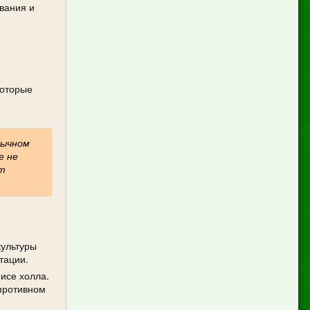
вания и
которые
бычном
е не
ат
культуры
тации.
исе холла.
 противном