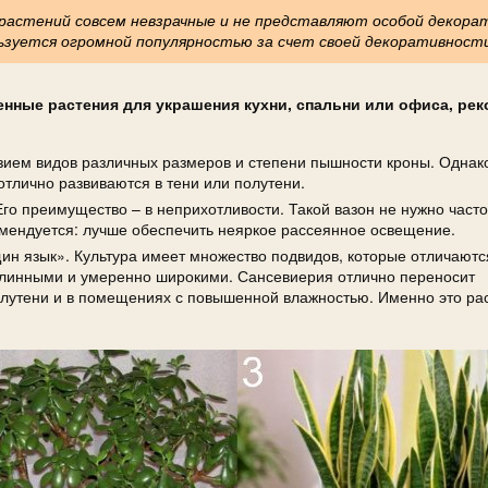
астений совсем невзрачные и не представляют особой декора
льзуется огромной популярностью за счет своей декоративност
нные растения для украшения кухни, спальни или офиса, ре
ем видов различных размеров и степени пышности кроны. Однако
отлично развиваются в тени или полутени.
 Его преимущество – в неприхотливости. Такой вазон не нужно част
комендуется: лучше обеспечить неяркое рассеянное освещение.
ин язык». Культура имеет множество подвидов, которые отличаютс
 длинными и умеренно широкими. Сансевиерия отлично переносит
олутени и в помещениях с повышенной влажностью. Именно это ра