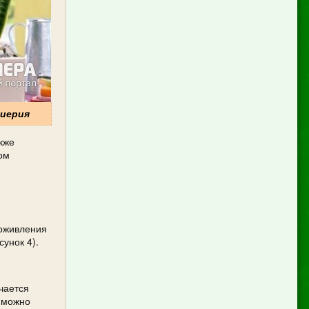
виерия
кже
ом
 оживления
сунок 4).
ичается
й можно