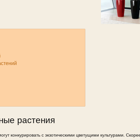
й
астений
ные растения
гут конкурировать с экзотическими цветущими культурами. Скоре