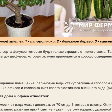
ой группы: 1 - папоротники, 2 - денежное дерево, 3 - сансе
орта фикусов, которые будут только страдать от яркого света. Та
ьтуру шефлера, которая отлично приживается в хорошо освещенн
свещенное помещение, пальмовые виды станут отличным способом
ния офисов и холлов за счет своего экзотичного внешнего вида (ри
я дома и офиса относятся:
мости от вида может достигать от 70 см до 3 метров в высоту. Отл
ального развития яркий свет не нужен, поэтому горшок с драцено