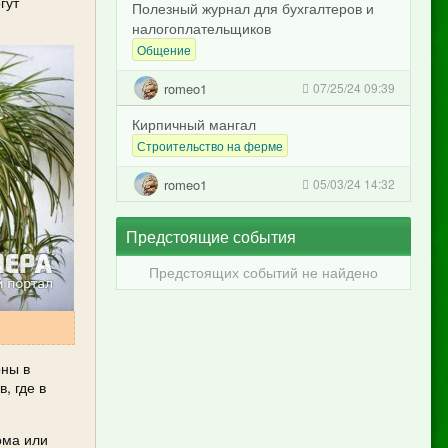
гут
Полезный журнал для бухгалтеров и
налогоплательщиков
Общение
romeo1
07/25/24 09:39
Кирпичный мангал
Строительство на ферме
romeo1
05/03/24 14:32
Предстоящие события
Предстоящих событий не найдено
оны в
, где в
ома или