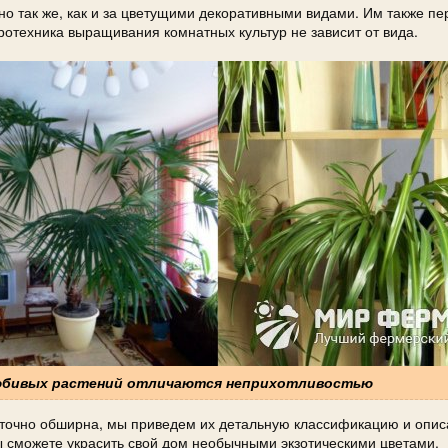
о так же, как и за цветущими декоративными видами. Им также пе
гротехника выращивания комнатных культур не зависит от вида.
любивых растений отличаются неприхотливостью
аточно обширна, мы приведем их детальную классификацию и опи
 сможете украсить свой дом необычными экзотическими цветами.