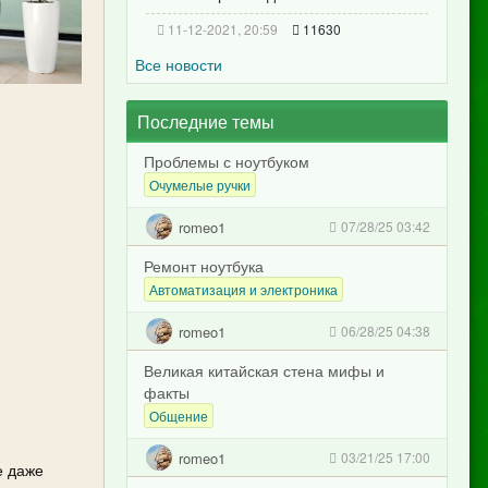
11-12-2021, 20:59
11630
Все новости
Последние темы
Проблемы с ноутбуком
Очумелые ручки
romeo1
07/28/25 03:42
Ремонт ноутбука
Автоматизация и электроника
romeo1
06/28/25 04:38
Великая китайская стена мифы и
факты
Общение
romeo1
03/21/25 17:00
е даже