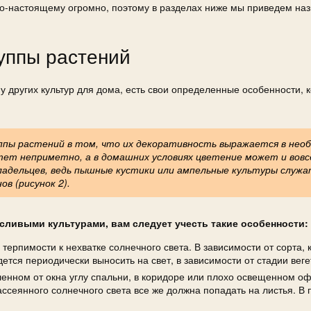
о-настоящему огромно, поэтому в разделах ниже мы приведем наз
уппы растений
у других культур для дома, есть свои определенные особенности, 
ппы растений в том, что их декоративность выражается в нео
тет неприметно, а в домашних условиях цветение может и вовс
ладельцев, ведь пышные кустики или ампельные культуры служ
в (рисунок 2).
ливыми культурами, вам следует учесть такие особенности:
ерпимости к нехватке солнечного света. В зависимости от сорта, 
дется периодически выносить на свет, в зависимости от стадии веге
ленном от окна углу спальни, в коридоре или плохо освещенном оф
ассеянного солнечного света все же должна попадать на листья. В