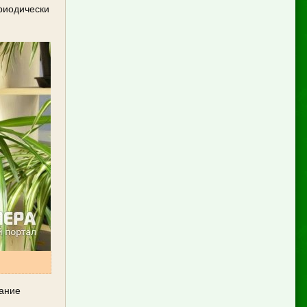
риодически
сание