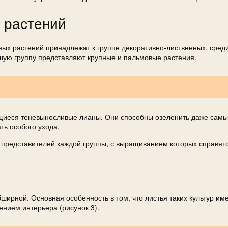
 растений
ных растений принадлежат к группе декоративно-лиственных, сред
ьшую группу представляют крупные и пальмовые растения.
щиеся теневыносливые лианы. Они способны озеленить даже сам
ть особого ухода.
редставителей каждой группы, с выращиванием которых справят
ширной. Основная особенность в том, что листья таких культур им
нием интерьера (рисунок 3).