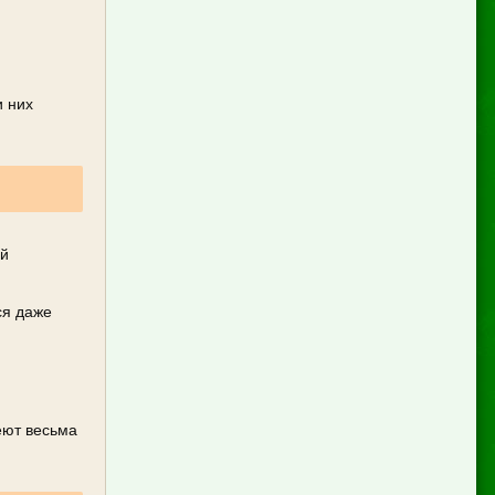
и них
ый
ся даже
еют весьма