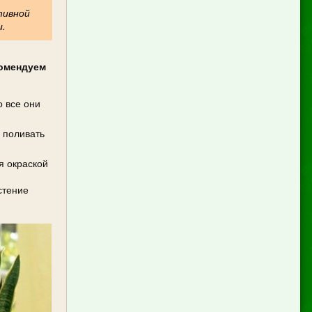
тивной
и.
комендуем
 все они
о поливать
я окраской
стение