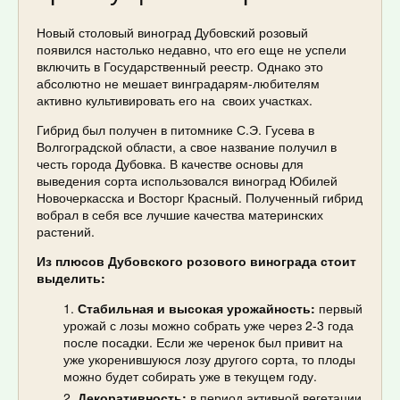
Новый столовый виноград Дубовский розовый
появился настолько недавно, что его еще не успели
включить в Государственный реестр. Однако это
абсолютно не мешает винградарям-любителям
активно культивировать его на своих участках.
Гибрид был получен в питомнике С.Э. Гусева в
Волгоградской области, а свое название получил в
честь города Дубовка. В качестве основы для
выведения сорта использовался виноград Юбилей
Новочеркасска и Восторг Красный. Полученный гибрид
вобрал в себя все лучшие качества материнских
растений.
Из плюсов Дубовского розового винограда стоит
выделить:
Стабильная и высокая урожайность:
первый
урожай с лозы можно собрать уже через 2-3 года
после посадки. Если же черенок был привит на
уже укоренившуюся лозу другого сорта, то плоды
можно будет собирать уже в текущем году.
Декоративность:
в период активной вегетации