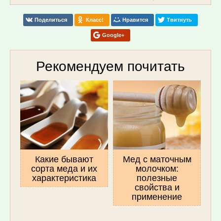
Поделиться
Класс!
Нравится
Твитнуть
Google+
Рекомендуем почитать
Какие бывают
Мед с маточным
сорта меда и их
молочком:
характеристика
полезные
свойства и
применение