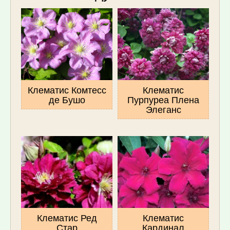
Клематис Комтесс
Клематис
де Бушо
Пурпуреа Плена
Элеганс
Клематис Ред
Клематис
Стар
Кардинал