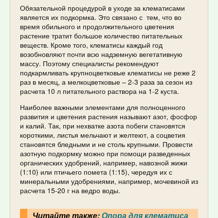
Обязательной процедурой в уходе за клематисами
является их подкормка. Это связано с тем, что во
время обильного и продолжительного цветения
растение тратит большое количество питательных
веществ. Кроме того, клематисы каждый год
возобновляют почти всю надземную вегетативную
массу. Поэтому специалисты рекомендуют
подкармливать крупноцветковые клематисы не реже 2
раз в месяц, а мелкоцветковые – 2-3 раза за сезон из
расчета 10 л питательного раствора на 1-2 куста.
Наиболее важными элементами для полноценного
развития и цветения растения называют азот, фосфор
и калий. Так, при нехватке азота побеги становятся
короткими, листья мельчают и желтеют, а соцветия
становятся бледными и не столь крупными. Провести
азотную подкормку можно при помощи разведенных
органических удобрений, например, навозной жижи
(1:10) или птичьего помета (1:15), чередуя их с
минеральными удобрениями, например, мочевиной из
расчета 15-20 г на ведро воды.
Читайте также:
Опора для клематиса