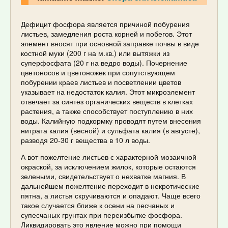
Дефицит фосфора является причиной побурения
листьев, замедления роста корней и побегов. Этот
элемент вносят при основной заправке почвы в виде
костной муки (200 г на м.кв.) или вытяжки из
суперфосфата (20 г на ведро воды). Почернение
цветоносов и цветоножек при сопутствующем
побурении краев листьев и посветлении цветов
указывает на недостаток калия. Этот микроэлемент
отвечает за синтез органических веществ в клетках
растения, а также способствует поступлению в них
воды. Калийную подкормку проводят путем внесения
нитрата калия (весной) и сульфата калия (в августе),
разводя 20-30 г вещества в 10 л воды.
А вот пожелтение листьев с характерной мозаичной
окраской, за исключением жилок, которые остаются
зелеными, свидетельствует о нехватке магния. В
дальнейшем пожелтение переходит в некротические
пятна, а листья скручиваются и опадают. Чаще всего
такое случается ближе к осени на песчаных и
супесчаных грунтах при переизбытке фосфора.
Ликвидировать это явление можно при помощи