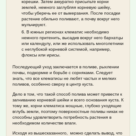
корешки. Затем аккуратно присыпьте корни
землей, немного заглубляя корневую шейку,
чтобы уберечь ее от вымерзания. После посадки
растение обильно поливают, а почву вокруг него
мульчируют.
В южных регионах клематис необходимо
немного притенить, высадив вокруг него бархатцы
или календулу, или же использовать многолетники
с неглубокой корневой системой, например,
флоксы или ирисы.
Последующий уход заключается в поливе, рыхлении
почвы, подкормке и борьбе с сорняками. Следует
знать, что все клематисы не любят частых и мелких
поливов, особенно сверху в центр куста.
Дело в том, что такой способ полива может привести к
загниванию корневой шейки и всего основания куста. К
тому же, корни клематиса мощные, глубоко уходящие
вглубь земли, поэтому поверхностные поливы никак не
способны удовлетворить потребность растения в
необходимом количестве влаги.
Исходя из вышесказанного, можно сделать вывод, что