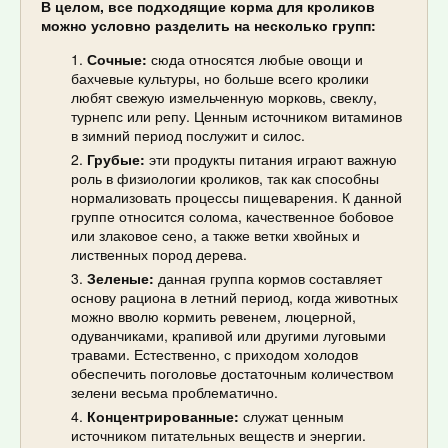
В целом, все подходящие корма для кроликов
можно условно разделить на несколько групп:
Сочные:
сюда относятся любые овощи и
бахчевые культуры, но больше всего кролики
любят свежую измельченную морковь, свеклу,
турнепс или репу. Ценным источником витаминов
в зимний период послужит и силос.
Грубые:
эти продукты питания играют важную
роль в физиологии кроликов, так как способны
нормализовать процессы пищеварения. К данной
группе относится солома, качественное бобовое
или злаковое сено, а также ветки хвойных и
лиственных пород дерева.
Зеленые:
данная группа кормов составляет
основу рациона в летний период, когда животных
можно вволю кормить ревенем, люцерной,
одуванчиками, крапивой или другими луговыми
травами. Естественно, с приходом холодов
обеспечить поголовье достаточным количеством
зелени весьма проблематично.
Концентрированные:
служат ценным
источником питательных веществ и энергии.