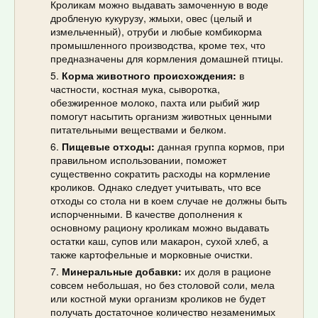
Кроликам можно выдавать замоченную в воде
дробленую кукурузу, жмыхи, овес (целый и
измельченный), отруби и любые комбикорма
промышленного производства, кроме тех, что
предназначены для кормления домашней птицы.
Корма животного происхождения:
в
частности, костная мука, сыворотка,
обезжиренное молоко, пахта или рыбий жир
помогут насытить организм животных ценными
питательными веществами и белком.
Пищевые отходы:
данная группа кормов, при
правильном использовании, поможет
существенно сократить расходы на кормление
кроликов. Однако следует учитывать, что все
отходы со стола ни в коем случае не должны быть
испорченными. В качестве дополнения к
основному рациону кроликам можно выдавать
остатки каш, супов или макарон, сухой хлеб, а
также картофельные и морковные очистки.
Минеральные добавки:
их доля в рационе
совсем небольшая, но без столовой соли, мела
или костной муки организм кроликов не будет
получать достаточное количество незаменимых