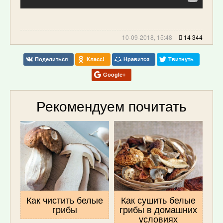
10-09-2018, 15:48
14 344
Поделиться
Класс!
Нравится
Твитнуть
Google+
Рекомендуем почитать
Как чистить белые
Как сушить белые
грибы
грибы в домашних
условиях