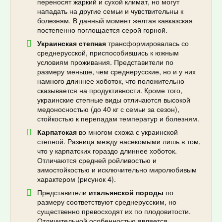
переносят жаркий и сухой климат, но могут
нападать на другие семьи и чувствительны к
болезням. В данный момент желтая кавказская
постепенно поглощается серой горной.
Украинская степная
трансформировалась со
среднерусской, приспособившись к южным
условиям проживания. Представители по
размеру меньше, чем среднерусские, но и у них
намного длиннее хоботок, что положительно
сказывается на продуктивности. Кроме того,
украинские степные виды отличаются высокой
медоносностью (до 40 кг с семьи за сезон),
стойкостью к перепадам температур и болезням.
Карпатская
во многом схожа с украинской
степной. Разница между насекомыми лишь в том,
что у карпатских гораздо длиннее хоботок.
Отличаются средней ройливостью и
зимостойкостью и исключительно миролюбивым
характером (рисунок 4).
Представители
итальянской породы
по
размеру соответствуют среднерусским, но
существенно превосходят их по плодовитости.
Отличительной особенностью является