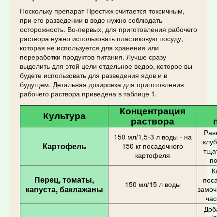
Поскольку препарат Престиж считается токсичным,
при его разведении в воде нужно соблюдать
осторожность. Во-первых, для приготовления рабочего
раствора нужно использовать пластиковую посуду,
которая не используется для хранения или
переработки продуктов питания. Лучше сразу
выделить для этой цели отдельное ведро, которое вы
будете использовать для разведения ядов и в
будущем. Детальная дозировка для приготовления
рабочего раствора приведена в таблице 1.
Концентрация
Культура
раствора
Рав
150 мл/1,5-3 л воды - на
клуб
Картофель
150 кг посадочного
тща
картофеля
п
К
Перец, томаты,
пос
150 мл/15 л воды
капуста, баклажаны
замоч
час
Доб