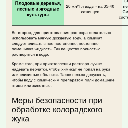
(0
Плодовые деревья,
20 мл/1 л воды - на 35-40
пе
лесные и ягодные
саженцев
См
культуры
сист
Во-вторых, для приготовления раствора желательно
использовать мягкую дождевую воду, а химикат
следует вливать в нее постепенно, постоянно
помешивая жидкость. Так вещество полностью
растворится в воде.
Кроме того, при приготовлении раствора лучше
надевать перчатки, чтобы химикат не попал на руки
или слизистые оболочки. Также нельзя допускать,
чтобы воду с химическим препаратом пили домашние
птицы или животные.
Меры безопасности при
обработке колорадского
жука