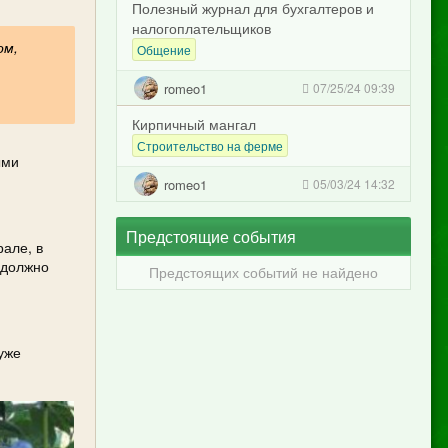
Полезный журнал для бухгалтеров и
налогоплательщиков
ом,
Общение
romeo1
07/25/24 09:39
Кирпичный мангал
Строительство на ферме
ыми
romeo1
05/03/24 14:32
Предстоящие события
рале, в
 должно
Предстоящих событий не найдено
уже