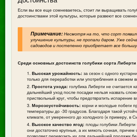
Если вы все еще сомневаетесь, стоит ли выращивать голу
достоинствами этой культуры, которые развеют все сомне
Примечание:
Несмотря на то, что сорт появилс
улучшение культуры, не пропали даром. Уже сей
садоводов и постепенно приобретает все большу
Среди основных достоинств голубики сорта Либерти
Высокая урожайность:
за сезон с одного кустарн
только для переработки или употребления в свежем в
Простота ухода:
голубика Либерти не считается ка
дальнейший уход после посадки нельзя назвать сложн
приствольный круг, чтобы предотвратить испарение вл
Морозоустойчивость:
корни и молодые побеги п
температуры до -30 градусов. Благодаря такой устой
климате, от умеренного до холодного (к примеру, в С
Высокое качество ягод:
плоды голубики Либерти 
они достаточно крупные, а их мякоть сочная, причем
позволяет перевозить их для дальнейшей продажи без