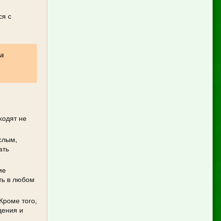
ся с
на
ходят не
слым,
ать
ие
ть в любом
Кроме того,
дения и