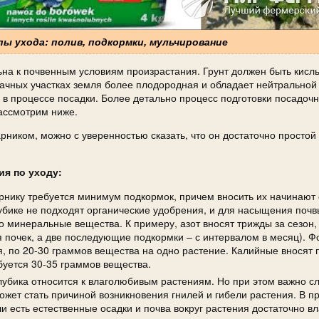
пы ухода: полив, подкормки, мульчирование
льна к почвенным условиям произрастания. Грунт должен быть кисл
ачных участках земля более плодородная и обладает нейтральной
 в процессе посадки. Более детально процесс подготовки посадочн
ассмотрим ниже.
рником, можно с уверенностью сказать, что он достаточно простой
я по уходу:
нику требуется минимум подкормок, причем вносить их начинают 
олубике не подходят органические удобрения, и для насыщения почв
 минеральные вещества. К примеру, азот вносят трижды за сезон,
ия почек, а две последующие подкормки – с интервалом в месяц).
, по 20-30 граммов вещества на одно растение. Калийные вносят 
буется 30-35 граммов вещества.
лубика относится к влаголюбивым растениям. Но при этом важно сл
может стать причиной возникновения гнилей и гибели растения. В п
и есть естественные осадки и почва вокруг растения достаточно в