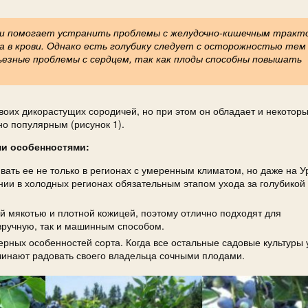
ки помогает устранить проблемы с желудочно-кишечным тракт
ра в крови. Однако есть голубику следует с осторожностью тем
рьезные проблемы с сердцем, так как плоды способны повышать
воих дикорастущих сородичей, но при этом он обладает и некотор
но популярным (рисунок 1).
и особенностями:
ать ее не только в регионах с умеренным климатом, но даже на У
ии в холодных регионах обязательным этапом ухода за голубикой
й мякотью и плотной кожицей, поэтому отлично подходят для
 вручную, так и машинным способом.
ерных особенностей сорта. Когда все остальные садовые культуры 
чинают радовать своего владельца сочными плодами.