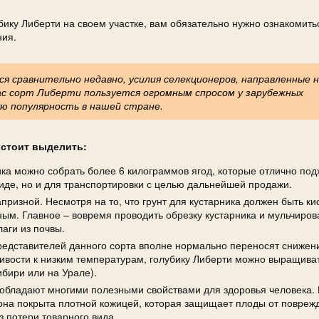
бику Либерти на своем участке, вам обязательно нужно ознакомить
ния.
я сравнительно недавно, усилия селекционеров, направленные 
час сорт Либерти пользуется огромным спросом у зарубежных
ю популярность в нашей стране.
 стоит выделить:
ика можно собрать более 6 килограммов ягод, которые отлично под
иде, но и для транспортировки с целью дальнейшей продажи.
призной. Несмотря на то, что грунт для кустарника должен быть ки
ым. Главное – вовремя проводить обрезку кустарника и мульчиров
аги из почвы.
редставителей данного сорта вполне нормально переносят снижен
чивости к низким температурам, голубику Либерти можно выращива
ибири или на Урале).
обладают многими полезными свойствами для здоровья человека. 
 она покрыта плотной кожицей, которая защищает плоды от повреж
 потери товарного вида.