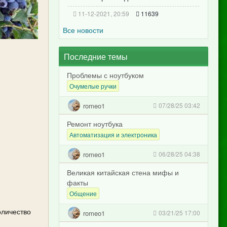
11-12-2021, 20:59
11639
Все новости
Последние темы
Проблемы с ноутбуком
Очумелые ручки
romeo1
07/28/25 03:42
Ремонт ноутбука
Автоматизация и электроника
romeo1
06/28/25 04:38
Великая китайская стена мифы и
факты
Общение
оличество
romeo1
03/21/25 17:00