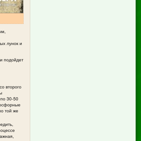
ым,
ых лунок и
 и подойдет
со второго
ы
 по 30-50
 Фосфорные
по той же
едить,
роцессе
лажная,