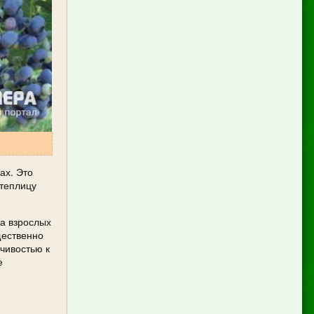
ах. Это
 теплицу
та взрослых
щественно
йчивостью к
е