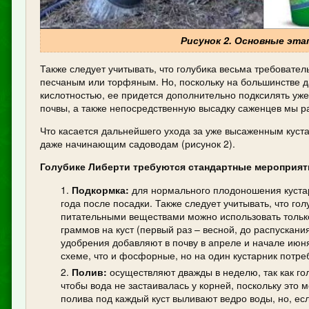
Рисунок 2. Основные эта
Также следует учитывать, что голубика весьма требовате
песчаным или торфяным. Но, поскольку на большинстве д
кислотностью, ее придется дополнительно подксилять уже
почвы, а также непосредственную высадку саженцев мы р
Что касается дальнейшего ухода за уже высаженным куста
даже начинающим садоводам (рисунок 2).
Голубике Либерти требуются стандартные мероприяти
Подкормка:
для нормального плодоношения кустар
года после посадки. Также следует учитывать, что г
питательными веществами можно использовать только
граммов на куст (первый раз – весной, до распускан
удобрения добавляют в почву в апреле и начале июня
схеме, что и фосфорные, но на один кустарник потре
Полив:
осуществляют дважды в неделю, так как го
чтобы вода не застаивалась у корней, поскольку это 
полива под каждый куст выливают ведро воды, но, есл