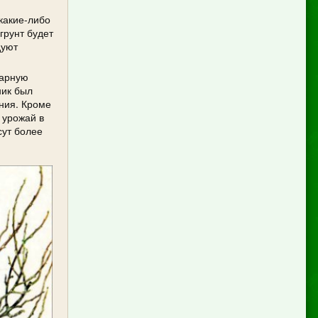
какие-либо
грунт будет
дуют
тарную
ник был
ения. Кроме
 урожай в
сут более