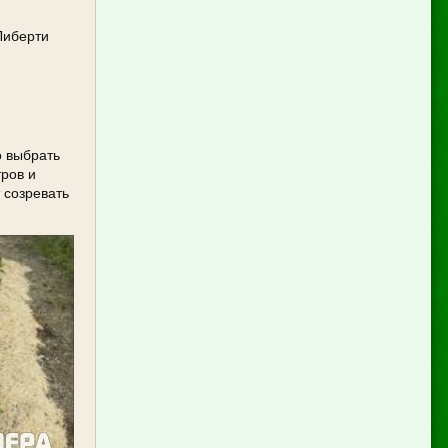
Либерти
о выбрать
ров и
 созревать