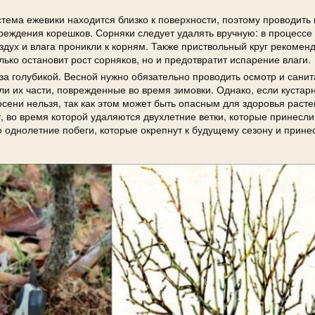
тема ежевики находится близко к поверхности, поэтому проводить 
реждения корешков. Сорняки следует удалять вручную: в процессе 
оздух и влага проникли к корням. Также приствольный круг рекомен
ько остановит рост сорняков, но и предотвратит испарение влаги.
за голубикой. Весной нужно обязательно проводить осмотр и сани
ли их части, поврежденные во время зимовки. Однако, если кустар
осени нельзя, так как этом может быть опасным для здоровья раст
 во время которой удаляются двухлетние ветки, которые принесли
о однолетние побеги, которые окрепнут к будущему сезону и прине