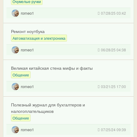
Очумелые ручки
romeo1
07/28/25 03:42
Ремонт ноутбука
Автоматизация и электроника
romeo1
06/28/25 04:38
Великая китайская стена мифы и факты
Общение
romeo1
03/21/25 17:00
Полезный журнал для бухгалтеров и
налогоплательщиков
Общение
romeo1
07/25/24 09:39