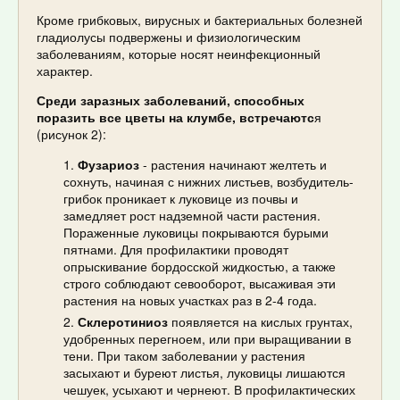
Кроме грибковых, вирусных и бактериальных болезней
гладиолусы подвержены и физиологическим
заболеваниям, которые носят неинфекционный
характер.
Среди заразных заболеваний, способных
поразить все цветы на клумбе, встречаютс
я
(рисунок 2):
Фузариоз
- растения начинают желтеть и
сохнуть, начиная с нижних листьев, возбудитель-
грибок проникает к луковице из почвы и
замедляет рост надземной части растения.
Пораженные луковицы покрываются бурыми
пятнами. Для профилактики проводят
опрыскивание бордосской жидкостью, а также
строго соблюдают севооборот, высаживая эти
растения на новых участках раз в 2-4 года.
Склеротиниоз
появляется на кислых грунтах,
удобренных перегноем, или при выращивании в
тени. При таком заболевании у растения
засыхают и буреют листья, луковицы лишаются
чешуек, усыхают и чернеют. В профилактических