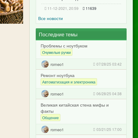
11-12-2021, 20:59
11639
Все новости
Последние темы
Проблемы с ноутбуком
Очумелые ручки
romeo1
07/28/25 03:42
Ремонт ноутбука
Автоматизация и электроника
romeo1
06/28/25 04:38
Великая китайская стена мифы и
факты
Общение
romeo1
03/21/25 17:00