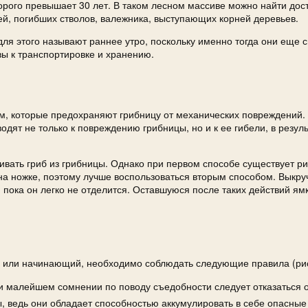
торого превышает 30 лет. В таком лесном массиве можно найти дос
ней, погибших стволов, валежника, выступающих корней деревьев.
ля этого называют раннее утро, поскольку именно тогда они еще 
вы к транспортировке и хранению.
им, которые предохраняют грибницу от механических повреждений
дят не только к повреждению грибницы, но и к ее гибели, в резуль
ивать гриб из грибницы. Однако при первом способе существует ри
а ножке, поэтому лучше воспользоваться вторым способом. Выкруч
, пока он легко не отделится. Оставшуюся после таких действий ям
, или начинающий, необходимо соблюдать следующие правила (рис
 малейшем сомнении по поводу съедобности следует отказаться о
 ведь они обладает способностью аккумулировать в себе опасные