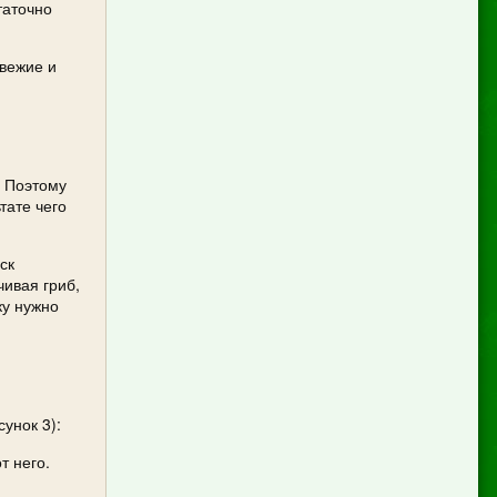
таточно
свежие и
. Поэтому
тате чего
ск
ивая гриб,
ку нужно
унок 3):
т него.