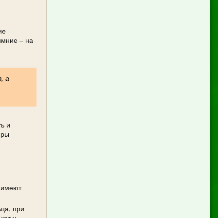
ие
имние – на
, а
ь и
яры
е имеют
ца, при
уют у