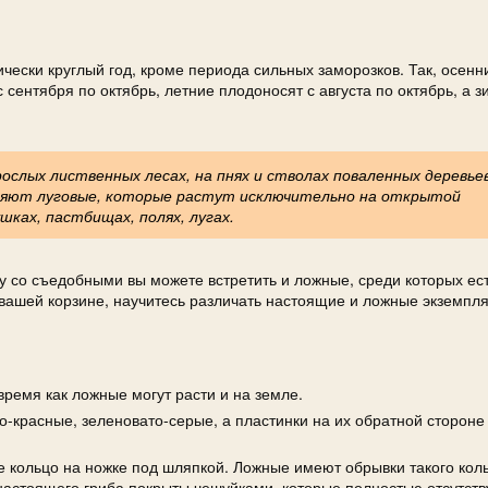
чески круглый год, кроме периода сильных заморозков. Так, осенн
с сентября по октябрь, летние плодоносят с августа по октябрь, а з
ослых лиственных лесах, на пнях и стволах поваленных деревьев
вляют луговые, которые растут исключительно на открытой
ках, пастбищах, полях, лугах.
у со съедобными вы можете встретить и ложные, среди которых ест
 вашей корзине, научитесь различать настоящие и ложные экземпл
время как ложные могут расти и на земле.
о-красные, зеленовато-серые, а пластинки на их обратной сторон
 кольцо на ножке под шляпкой. Ложные имеют обрывки такого коль
настоящего гриба покрыты чешуйками, которые полностью отсутств