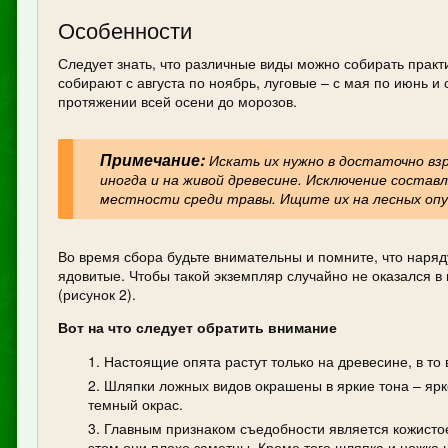
Особенности
Следует знать, что различные виды можно собирать практи
собирают с августа по ноябрь, луговые – с мая по июнь и 
протяжении всей осени до морозов.
Примечание:
Искать их нужно в достаточно взр
иногда и на живой древесине. Исключение соста
местности среди травы. Ищите их на лесных опуш
Во время сбора будьте внимательны и помните, что наряд
ядовитые. Чтобы такой экземпляр случайно не оказался в
(рисунок 2).
Вот на что следует обратить внимание
Настоящие опята растут только на древесине, в то 
Шляпки ложных видов окрашены в яркие тона – ярк
темный окрас.
Главным признаком съедобности является кожистое
этом они плохо заметны. Кроме того шляпка и ножка 