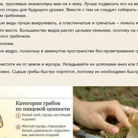
е, трухлявые экземпляры вам ни к чему. Лучше подвесить его на ве
 его споры для будущего урожая. Вместе с тем не следует собирать
им грибникам.
ые виды лучше выкручивать, а пластинчатые и сумчатые – ломать и
то место. Большинство видов растет целыми семьями, поэтому на
ого грибочков.
реломе.
 не ведро, поскольку в замкнутом пространстве без проветривания 
очистите ее от земли и мусора. Укладывайте их шляпками вниз или 
зможно. Сырые грибы быстро портятся, поэтому их необходимо быст