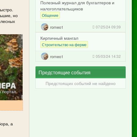
Полезный журнал для бухгалтеров и
налогоплательщиков
ыстро.
льшие, но
Общение
 лесных
romeo1
07/25/24 09:39
Кирпичный мангал
Строительство на ферме
romeo1
05/03/24 14:32
Предстоящие события
Предстоящих событий не найдено
ора, а