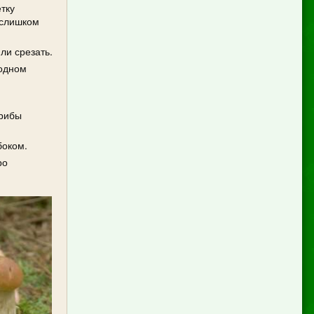
тку
 слишком
ли срезать.
 одном
грибы
боком.
ро