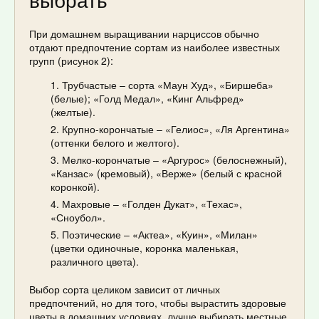
При домашнем выращивании нарциссов обычно
отдают предпочтение сортам из наиболее известных
групп (рисунок 2):
Трубчастые – сорта «Маун Худ», «Биршеба»
(белые); «Голд Медал», «Кинг Альфред»
(желтые).
Крупно-корончатые – «Гелиос», «Ля Аргентина»
(оттенки белого и желтого).
Мелко-корончатые – «Аргурос» (белоснежный),
«Канзас» (кремовый), «Верже» (белый с красной
коронкой).
Махровые – «Голден Дукат», «Техас»,
«Сноубол».
Поэтические – «Актеа», «Куин», «Милан»
(цветки одиночные, коронка маленькая,
различного цвета).
Выбор сорта целиком зависит от личных
предпочтений, но для того, чтобы вырастить здоровые
цветы в домашних условиях, лучше выбирать местные