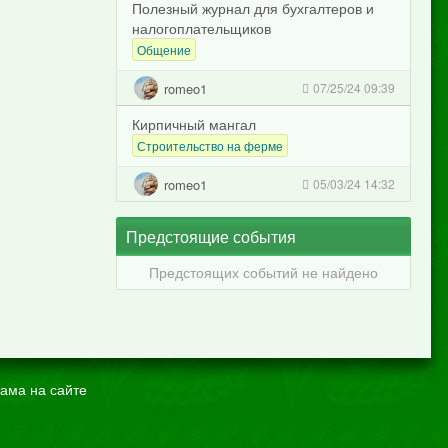
Полезный журнал для бухгалтеров и
налогоплательщиков
Общение
romeo1
07/25/24 09:39
Кирпичный мангал
Строительство на ферме
romeo1
05/03/24 14:32
Предстоящие события
Предстоящих событий не найдено
ама на сайте