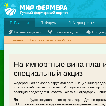
Главная
Форум
Мероприятия
Растениеводство
Животноводство
Птицево
Главная
Новости сельского хозяйства
На импортные вина план
специальный акциз
Федеральная саморегулируемая организация виноградаре
инициативой ввести специальный акциз на вина импортно
сообщил председатель совета Союза виноградарей и вин
Для этого будет создана новая организация. Для ее орга
СВВР, а в ее состав войдут не только винодельческие пре