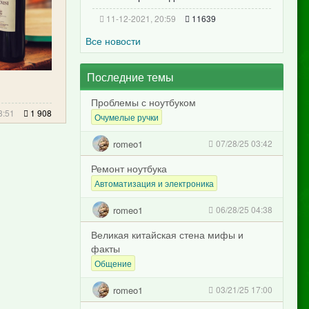
11-12-2021, 20:59
11639
Все новости
Последние темы
Проблемы с ноутбуком
8:51
1 908
Очумелые ручки
romeo1
07/28/25 03:42
Ремонт ноутбука
Автоматизация и электроника
romeo1
06/28/25 04:38
Великая китайская стена мифы и
факты
Общение
romeo1
03/21/25 17:00