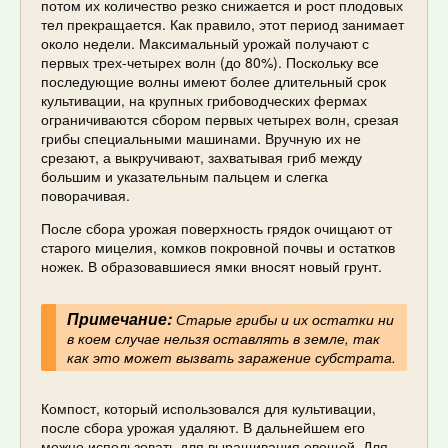
потом их количество резко снижается и рост плодовых
тел прекращается. Как правило, этот период занимает
около недели. Максимальный урожай получают с
первых трех-четырех волн (до 80%). Поскольку все
последующие волны имеют более длительный срок
культивации, на крупных грибоводческих фермах
ограничиваются сбором первых четырех волн, срезая
грибы специальными машинами. Вручную их не
срезают, а выкручивают, захватывая гриб между
большим и указательным пальцем и слегка
поворачивая.
После сбора урожая поверхность грядок очищают от
старого мицелия, комков покровной почвы и остатков
ножек. В образовавшиеся ямки вносят новый грунт.
Примечание:
Старые грибы и их остатки ни
в коем случае нельзя оставлять в земле, так
как это может вызвать заражение субстрата.
Компост, который использовался для культивации,
после сбора урожая удаляют. В дальнейшем его
можно использовать для выращивания овощей. Для