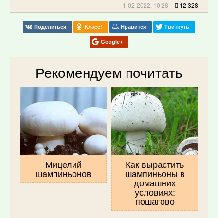
1-02-2022, 10:28
12 328
Поделиться
Класс!
Нравится
Твитнуть
Google+
Рекомендуем почитать
Мицелий
Как вырастить
шампиньонов
шампиньоны в
домашних
условиях:
пошагово