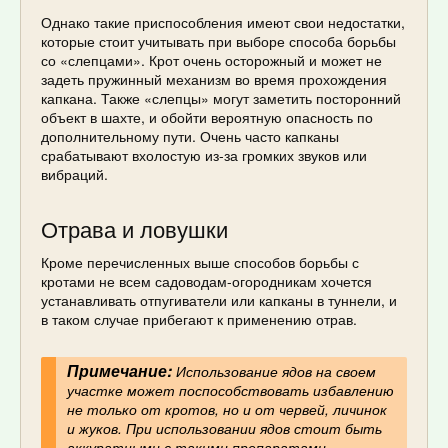
Однако такие приспособления имеют свои недостатки,
которые стоит учитывать при выборе способа борьбы
со «слепцами». Крот очень осторожный и может не
задеть пружинный механизм во время прохождения
капкана. Также «слепцы» могут заметить посторонний
объект в шахте, и обойти вероятную опасность по
дополнительному пути. Очень часто капканы
срабатывают вхолостую из-за громких звуков или
вибраций.
Отрава и ловушки
Кроме перечисленных выше способов борьбы с
кротами не всем садоводам-огородникам хочется
устанавливать отпугиватели или капканы в туннели, и
в таком случае прибегают к применению отрав.
Примечание:
Использование ядов на своем
участке может поспособствовать избавлению
не только от кротов, но и от червей, личинок
и жуков. При использовании ядов стоит быть
аккуратными с такими препаратами,