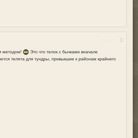
Жалоба
ым методом!
Это что телок с бычками вначале
аются телята для тундры, привыкшие к районам крайнего