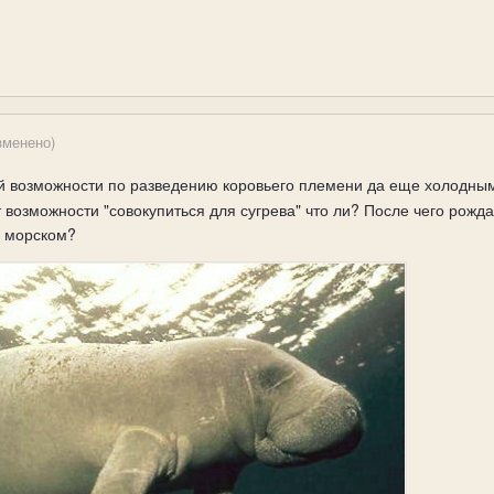
зменено)
ой возможности по разведению коровьего племени да еще холодн
возможности "совокупиться для сугрева" что ли? После чего рожд
е морском?