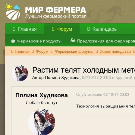
Главная
Форум
Календарь
Фермерские продукты
Предложения для фермеров
Главная
Форум
Фермерские форумы
Животноводство
Растим телят холодным ме
Автор Полина Худякова,
02/10/17 20:03
в
Крупный 
Полина Худякова
Опубликовано
02/10/17 20:03
Люблю быть тут
Технология выращивания тел