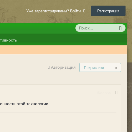
Уже зарегистрированы? Войти
Регистрация
тивность
Авторизация
Подписчики
0
Жалоба
нности этой технологии.