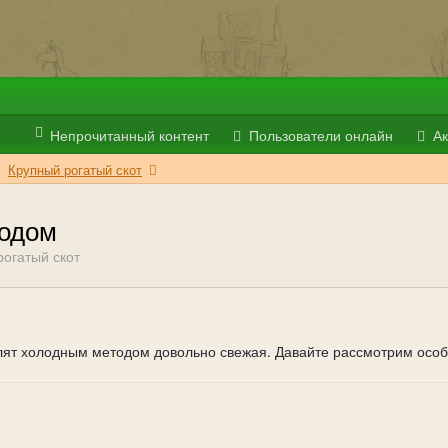
Непрочитанный контент
Пользователи онлайн
Ак
Крупный рогатый скот
тодом
рогатый скот
ят холодным методом довольно свежая. Давайте рассмотрим особе