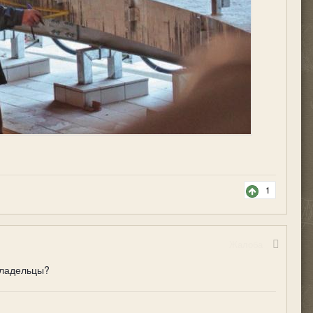
1
Жалоба
 владельцы?