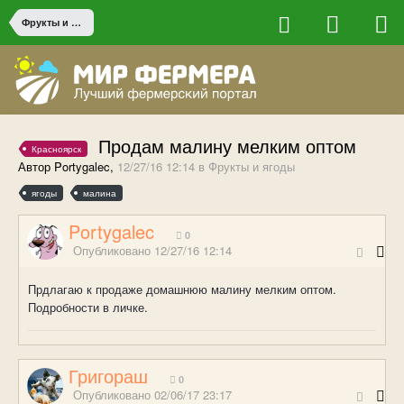
Фрукты и ягоды
Продам малину мелким оптом
Красноярск
Автор Portygalec,
12/27/16 12:14
в
Фрукты и ягоды
ягоды
малина
Portygalec
0
Опубликовано
12/27/16 12:14
Прдлагаю к продаже домашнюю малину мелким оптом.
Подробности в личке.
Григораш
0
Опубликовано
02/06/17 23:17