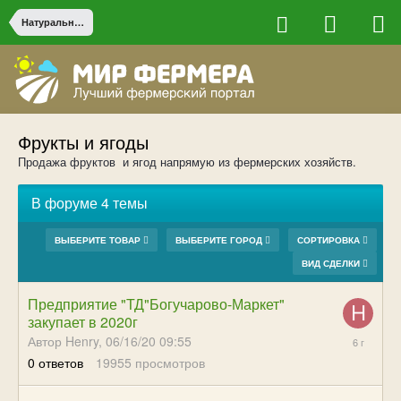
Натуральные продукты от фермеров
Фрукты и ягоды
Продажа фруктов и ягод напрямую из фермерских хозяйств.
В форуме 4 темы
ВЫБЕРИТЕ ТОВАР
ВЫБЕРИТЕ ГОРОД
СОРТИРОВКА
ВИД СДЕЛКИ
Предприятие "ТД"Богучарово-Маркет"
закупает в 2020г
06/16/20
Автор Henry,
06/16/20 09:55
09:55
0
ответов
19955
просмотров