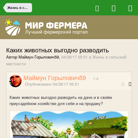
Жизнь в сельской местности
Каких животных выгодно разводить
Автор Маймун Горылович59,
04/28/17 05:51
в
Жизнь в сельской
местности
Маймун Горылович59
0
Опубликовано
04/28/17 05:51
Каких животных выгодно разводить на даче и в своём
приусадебном хозяйстве для себя и на продажу?