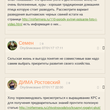
очень болезненные, куры - хорошая традиционная домашняя
птица которую стоит разводить. Рассмотрите вариант
разведения вьетнамских черных свиней кстати на
странице
http://mirfermera.ru/110-porody-svinej-opisanie-foto-i-
video.html
есть информация о них...
Семен
0
Опубликовано
07/01/17 17:11
Сельская жизнь и выгода понятия не совместимые вам надо
самим выбрать приоритеты развития своего хозяйства.
ДИМА Ростовский
0
Опубликовано
07/01/17 22:00
Хочу порекомендовать присмотреться к выращиванию КРС и
для получения предварительных знаний прочтите полезную
статью
http://mirfermera.ru/zhivotnovodstvo/krupnyj-rogatyj-skot/