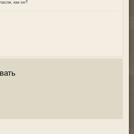
асли, как он?
вать