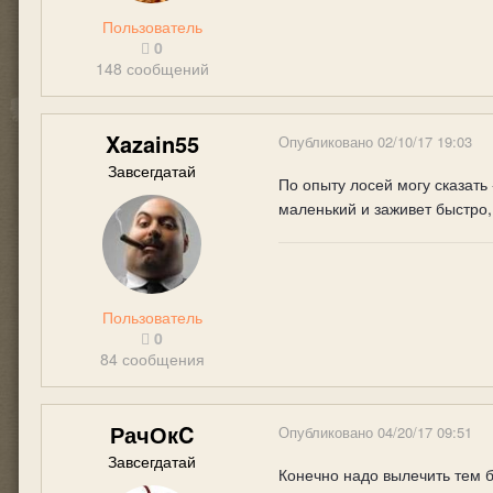
Пользователь
0
148 сообщений
Xazain55
Опубликовано
02/10/17 19:03
Завсегдатай
По опыту лосей могу сказать 
маленький и заживет быстро, 
Пользователь
0
84 сообщения
РачОкC
Опубликовано
04/20/17 09:51
Завсегдатай
Конечно надо вылечить тем б