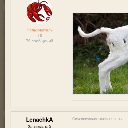
Пользователь
0
76 сообщений
LenachkA
Опубликовано
10/09/17 20:17
Завсегдатай