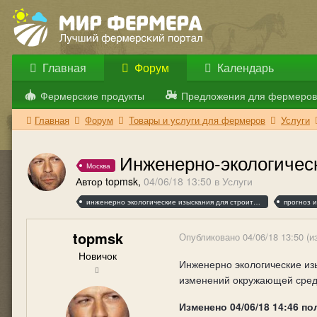
Главная
Форум
Календарь
Фермерские продукты
Предложения для фермеров
Главная
Форум
Товары и услуги для фермеров
Услуги
Инженерно-экологичес
Москва
Автор topmsk,
04/06/18 13:50
в
Услуги
инженерно экологические изыскания для строительства
прогноз 
topmsk
Опубликовано
04/06/18 13:50
(и
Новичок
Инженерно экологические изы
изменений окружающей среды
Изменено
04/06/18 14:46
по