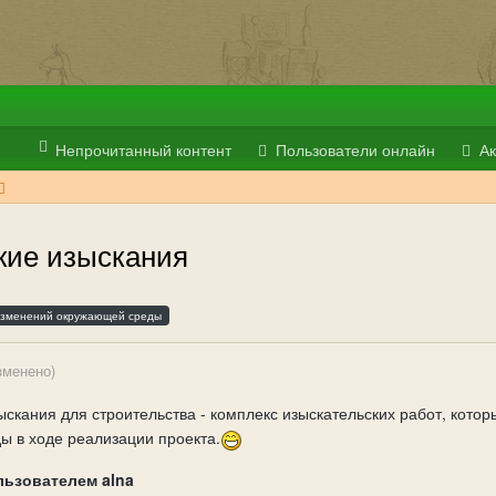
Непрочитанный контент
Пользователи онлайн
Ак
кие изыскания
изменений окружающей среды
зменено)
скания для строительства - комплекс изыскательских работ, котор
 в ходе реализации проекта.
льзователем alna