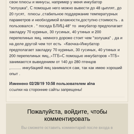
свои плюсы и минусы, например у меня инкубатор
"золушка",
С помощью него можно вывести до 48 цыплят, до
20 гусят,
плюсы ,
стабильное поддержание температурных
параметров и необходимой влажности,доступно стоимость . а
пользовался . " поседа БЛИЦ-48" то инкубатор предполагает
закладку 70 куриных, 30 гусиных, 40 утиных и 200
перепелиных яиц. немного дороже стоит чем "золушка" , да и
на деле другой чем тот есть «Квочка»Инкубатор
предполагает закладку 70 куриных, 30 гусиных, 40 утиных и
200 перепелиных яиц.,«ТГБ»С помощью инкубаторов «ТГБ»
занимаются выведением от 140 до 280 птенцов
,.........
инкубацией яиц занимался сам, так как имею хороший
опыт .
Изменено
02/28/19 10:58
пользователем alna
ссылки на сторонние сайты запрещены!
Пожалуйста, войдите, чтобы
комментировать
Вы сможете оставить комментарий после входа в