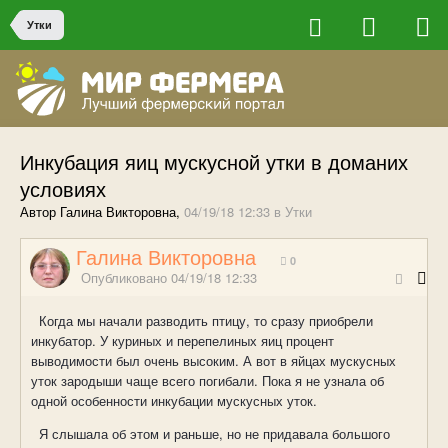
Утки
Инкубация яиц мускусной утки в доманих
условиях
Автор Галина Викторовна,
04/19/18 12:33
в
Утки
Галина Викторовна
0
Опубликовано
04/19/18 12:33
Когда мы начали разводить птицу, то сразу приобрели
инкубатор. У куриных и перепелиных яиц процент
выводимости был очень высоким. А вот в яйцах мускусных
уток зародыши чаще всего погибали. Пока я не узнала об
одной особенности инкубации мускусных уток.
Я слышала об этом и раньше, но не придавала большого