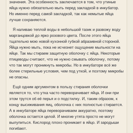
значения. Эта особенность заключается в том, что утиные
яйца нужно обязательно мыть перед закладкой в инкубатор.
Но именно перед самой закладкой, так как немытые яйца
лучше сохраняются.
Я наливаю теплой воды в небольшой тазик и развожу воду
марганцовкой до ярко розового цвета. После этого яйца
тщательно мою новой кухонной губкой абразивной стороной.
Яйца нужно мыть, пока не исчезнет ощущение мыльности на
яйце. Так мы стираем защитную оболочку с яйца. Некоторые
птицеводы считают, что не нужно смывать оболочку, потому
что так могут проникнуть микробы. Но в инкубаторе всё же
более стерильные условия, чем под уткой, и поэтому микробы
не опасны.
Ещё одним аргументом в пользу стирания оболочки
является то, что утка часто переворачивает яйца. И они при
этом трутся об её перья и о подстилку. И, таким образом, к
концу высиживания яиц, оболочка с них полностью стирается.
А в инкубаторе яйца переворачиваем аккуратно, поэтому
оболочка остается целой. И многие утята просто не могут
вылупиться. Кислород плохо проникает в яйцо. И зародыши
погибают.