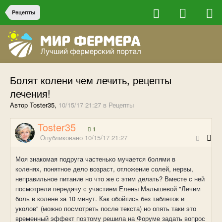
Рецепты
Болят колени чем лечить, рецепты
лечения!
Автор Toster35,
10/15/17 21:27
в
Рецепты
Toster35
1
Опубликовано
10/15/17 21:27
Моя знакомая подруга частенько мучается болями в
коленях, понятное дело возраст, отложение солей, нервы,
неправильное питание но что же с этим делать? Вместе с ней
посмотрели передачу с участием Елены Малышевой "Лечим
боль в колене за 10 минут. Как обойтись без таблеток и
уколов" (можно посмотреть после текста) но опять таки это
временный эффект поэтому решила на Форуме задать вопрос