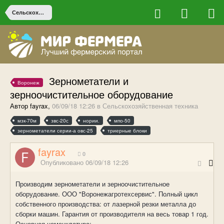
Сельскохозяйственная техника
Зернометатели и
Воронеж
зерноочистительное оборудование
Автор fayrax,
06/09/18 12:26
в
Сельскохозяйственная техника
мзк-70м
звс-20с
нории.
мпо-50
зернометатели серии-а овс-25
триерные блоки
fayrax
0
Опубликовано
06/09/18 12:26
Производим зернометатели и зерноочистительное
оборудование. ООО "Воронежагротехсервис". Полный цикл
собственного производства: от лазерной резки металла до
сборки машин. Гарантия от производителя на весь товар 1 год.
Основная номенклатура: