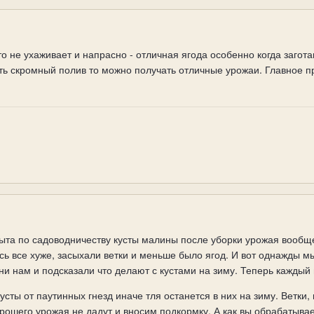
то не ухаживает и напрасно - отличная ягода особенно когда загот
ть скромный полив то можно получать отличные урожаи. Главное пр
ыта по садоводничеству кусты малины после уборки урожая вообще
ь все хуже, засыхали ветки и меньше было ягод. И вот однажды м
ни нам и подсказали что делают с кустами на зиму. Теперь каждый
сты от паутинных гнезд иначе тля останется в них на зиму. Ветки,
рошего урожая не дадут и вносим подкормку. А как вы обрабатывае