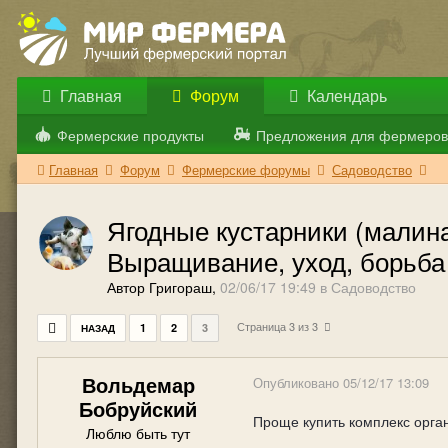
Главная
Форум
Календарь
Фермерские продукты
Предложения для фермеров
Главная
Форум
Фермерские форумы
Садоводство
Ягодные кустарники (малина
Выращивание, уход, борьба
Автор Григораш,
02/06/17 19:49
в
Садоводство
Страница 3 из 3
1
2
3
НАЗАД
Вольдемар
Опубликовано
05/12/17 13:09
Бобруйский
Проще купить комплекс орган
Люблю быть тут