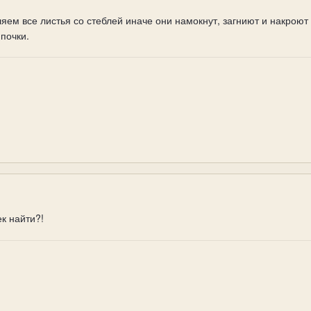
ем все листья со стеблей иначе они намокнут, загниют и накроют 
 почки.
к найти?!