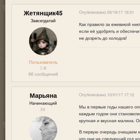
Жетянщик45
Опубликовано
05/16/17 19:31
Завсегдатай
Как правило за ежевикой ник
если её удобрять и обеспечи
не дозреть до холодов!
Пользователь
0
66 сообщений
Марьяна
Опубликовано
10/01/17 17:12
Начинающий
Мы в первые годы нашего оп
каждым годом они становилис
крупная и вкусная малина. О
В первую очередь очищаем ку
что они на следующий год хо