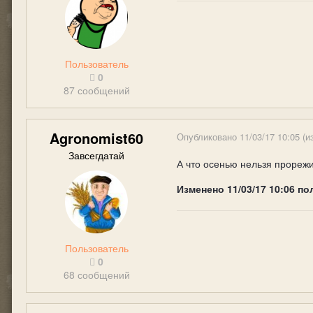
Пользователь
0
87 сообщений
Agronomist60
Опубликовано
11/03/17 10:05
(и
Завсегдатай
А что осенью нельзя прорежи
Изменено
11/03/17 10:06
по
Пользователь
0
68 сообщений