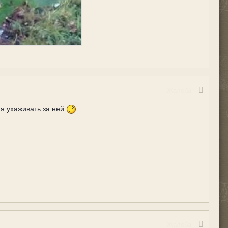
Жалоба
ия ухаживать за ней
Жалоба