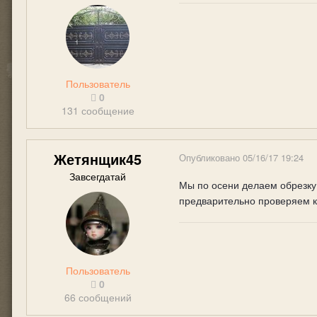
Пользователь
0
131 сообщение
Жетянщик45
Опубликовано
05/16/17 19:24
Завсегдатай
Мы по осени делаем обрезку 
предварительно проверяем ка
Пользователь
0
66 сообщений