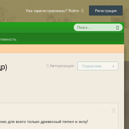
Уже зарегистрированы? Войти
Регистрация
тивность
др)
Авторизация
Подписчики
0
Жалоба
ко для всего только древесный пепел и золу!