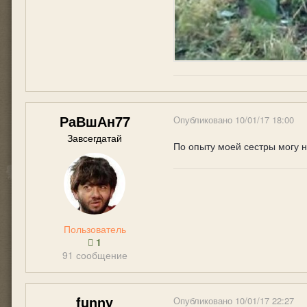
РаВшАн77
Опубликовано
10/01/17 18:00
Завсегдатай
По опыту моей сестры могу н
Пользователь
1
91 сообщение
funny
Опубликовано
10/01/17 22:27