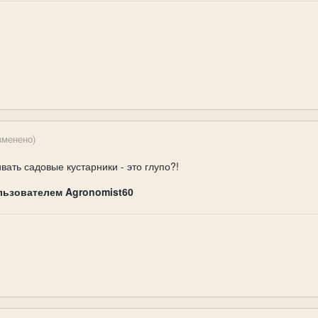
зменено)
вать садовые кустарники - это глупо?!
льзователем Agronomist60