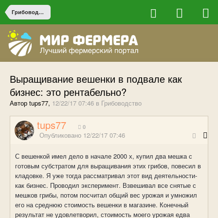
Грибоводство
Выращивание вешенки в подвале как
бизнес: это рентабельно?
Автор tups77,
12/22/17 07:46
в
Грибоводство
tups77
0
Опубликовано
12/22/17 07:46
С вешенкой имел дело в начале 2000 х, купил два мешка с
готовым субстратом для выращивания этих грибов, повесил в
кладовке. Я уже тогда рассматривал этот вид деятельности-
как бизнес. Проводил эксперимент. Взвешивал все снятые с
мешков грибы, потом посчитал общий вес урожая и умножил
его на среднюю стоимость вешенки в магазине. Конечный
результат не удовлетворил, стоимость моего урожая едва