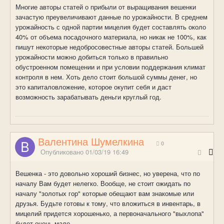
Многие авторы статей о прибыли от выращивания вешенки
зачастую преувеличивают данные по урожайности. В среднем
урожайность с одной партии мицелия будет составлять около
40% от объема посадочного материала, но никак не 100%, как
пишут некоторые недобросовестные авторы статей. Большей
урожайности можно добиться только в правильно
обустроенном помещении и при условии поддержания климат
контроля в нем. Хоть дело стоит большой суммы денег, но
это капиталовложение, которое окупит себя и даст
возможность зарабатывать деньги круглый год.
Валентина Шумелкина
0
Опубликовано
01/03/19 16:49
Вешенка - это довольно хороший бизнес, но уверена, что по
началу Вам будет нелегко. Вообще, не стоит ожидать по
началу "золотых гор" которые обещают вам знакомые или
друзья. Будьте готовы к тому, что вложиться в инвентарь, в
мицелий придется хорошенько, а первоначального "выхлопа"
будет очень мало