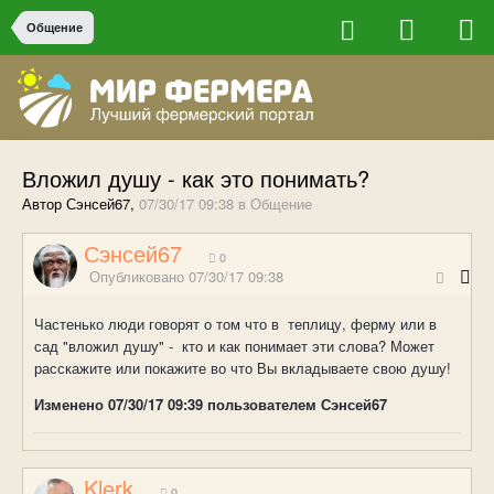
Общение
Вложил душу - как это понимать?
Автор Сэнсей67,
07/30/17 09:38
в
Общение
Сэнсей67
0
Опубликовано
07/30/17 09:38
Частенько люди говорят о том что в теплицу, ферму или в
сад "вложил душу" - кто и как понимает эти слова? Может
расскажите или покажите во что Вы вкладываете свою душу!
Изменено
07/30/17 09:39
пользователем Сэнсей67
Klerk
0