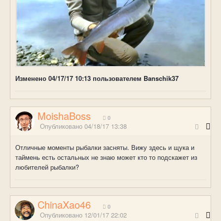
Изменено
04/17/17 10:13
пользователем Banschik37
MoishaBoss
0
Опубликовано
04/18/17 13:38
Отличные моменты рыбалки засняты. Вижу здесь и щука и
таймень есть остальных не знаю может кто то подскажет из
любителей рыбалки?
ChinaXao46
0
Опубликовано
12/01/17 22:02