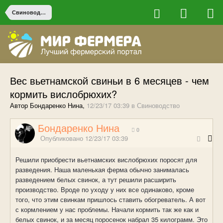
Свиноводство
Вес вьетнамской свиньи в 6 месяцев - чем
кормить вислобрюхих?
Автор Бондаренко Нина,
12/23/17 03:39
в
Свиноводство
Бондаренко Нина
0
Опубликовано
12/23/17 03:39
Решили приобрести вьетнамских вислобрюхих поросят для
разведения. Наша маленькая ферма обычно занималась
разведением белых свинок, а тут решили расширить
производство. Вроде по уходу у них все одинаково, кроме
того, что этим свинкам пришлось ставить обогреватель. А
вот
с кормлением у нас проблемы. Начали кормить так же как
и
белых свинок, и за месяц поросенок набрал 35 килограмм. Это