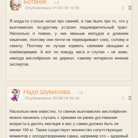
Ботаник
0
Опубликовано
01/30/18 19:50
Я когда-то статью читал про свиней, и там было про то, что у
вьетнамских по-другому устроен пищеварительный тракт.
Насколько я помню, у них меньше желудок и длиннее
кишечник, поэтому они почти не переваривают сено, солому и
свеклу. Поэтому их лучше кормить свежими овощами и
комбикормами. А вот по поводу веса и случки – не знаю,
никогда вислобрюхих не держал, самому интересно мнение
экспертов.
Надя Шумилова
0
Опубликовано
02/08/18 06:44
Насколько мне известно, то свинок вьетнамских вислобрюхих
можно начинать случать с хряками не ранее достижения
возраста в десять месяцев и вес у самки должен быть не
менее 100 кг. Также существует множество сопутствующих
моментов с оплодотворением самки, например это – здоровый