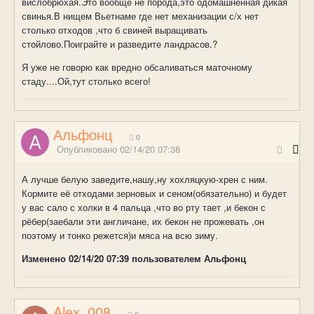
вислобрюхая.Это вообще не порода,это одомашненная дикая
свинья.В нищем Вьетнаме где нет механизации с/х нет
столько отходов ,что б свиней выращивать
стойлово.Поиграйте и разведите ландрасов.
?
Я уже не говорю как вредно обсаливаться маточному
стаду....Ой,тут столько всего!
Альфонц
0
Опубликовано
02/14/20 07:38
А лучше белую заведите,нашу,ну хохляцкую-хрен с ним.
Кормите её отходами зерновых и сеном(обязательно) и будет
у вас сало с холки в 4 пальца ,что во рту тает ,и бекон с
рёбер(заебали эти англичане, их бекон не прожевать ,он
поэтому и тонко режется)и мяса на всю зиму.
Изменено
02/14/20 07:39
пользователем Альфонц
Alex_008