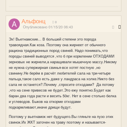
Альфонц
0
Опубликовано
01/15/20 06:43
Эх! Вьетнамские... В большей степени это порода
травоядная.Как коза. Поэтому она жирнеет от обычного
рациона традиционных пород свиней. Надо понимать,что
породы свиней выводятся ,что б при кормлении ОТХОДАМИ
зерновых не жирнели,а наращивали мышечную массу.Никому
не нужна супержирная свинья-все хотят постную ,но
свинину.Не берём в расчёт любителей сала на три-четыре
пальца,такое сало есть даже у ландраса на холке.Никто без
сала не останется
?
.Почему ,спросите отходами? Да потому
,что на сене привесов не будет.Это ежу понятно.Будет как
баран два года расти и весить 50кг. Нет в сене столько белка
и углеводов. Быков на откорме отходами
подкармливают,иначе дрищи будут.
Поэтому у вьетнамок нет будущего.Вы гляньте на пузо этих
свинок.Их ЖКТ заточен на траву поэтому и называется-