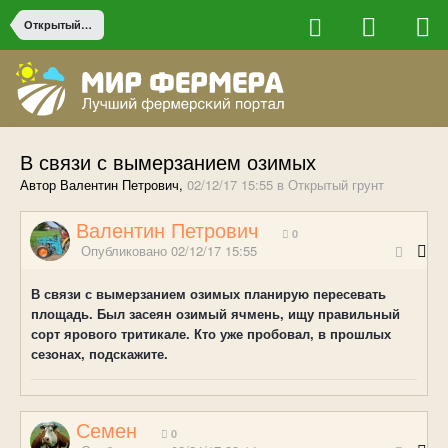
Открытый грунт
В связи с вымерзанием озимых
Автор Валентин Петрович,
02/12/17 15:55
в
Открытый грунт
Валентин Петрович
0
Опубликовано
02/12/17 15:55
В связи с вымерзанием озимых планирую пересевать
площадь. Был засеян озимый ячмень, ищу правильный
сорт ярового тритикале. Кто уже пробовал, в прошлых
сезонах, подскажите.
Семен
0