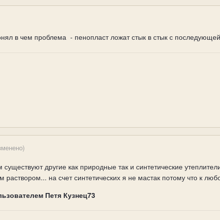
понял в чем проблема - пенопласт ложат стык в стык с последующ
зменено)
 существуют другие как природные так и синтетические утеплител
м раствором... на счет синтетических я не мастак потому что к люб
льзователем Петя Кузнец73