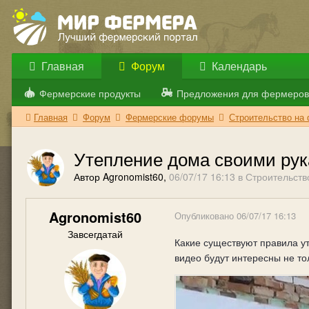
Главная
Форум
Календарь
Фермерские продукты
Предложения для фермеров
Главная
Форум
Фермерские форумы
Строительство на
Утепление дома своими рук
Автор Agronomist60,
06/07/17 16:13
в
Строительств
Agronomist60
Опубликовано
06/07/17 16:13
Завсегдатай
Какие существуют правила ут
видео будут интересны не то