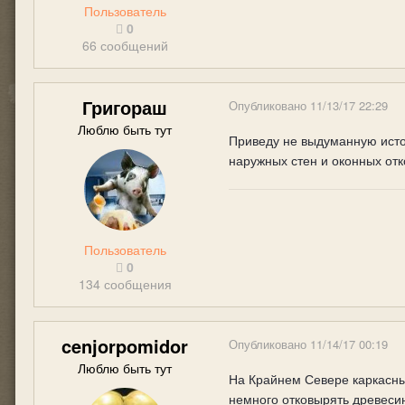
Пользователь
0
66 сообщений
Григораш
Опубликовано
11/13/17 22:29
Люблю быть тут
Приведу не выдуманную истор
наружных стен и оконных отк
Пользователь
0
134 сообщения
cenjorpomidor
Опубликовано
11/14/17 00:19
Люблю быть тут
На Крайнем Севере каркасны
немного отковырять древеси