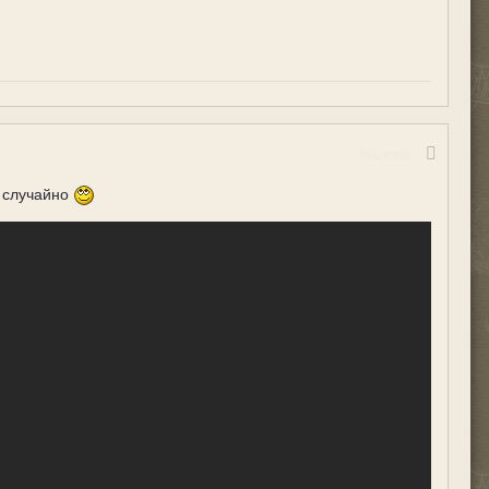
Жалоба
 случайно