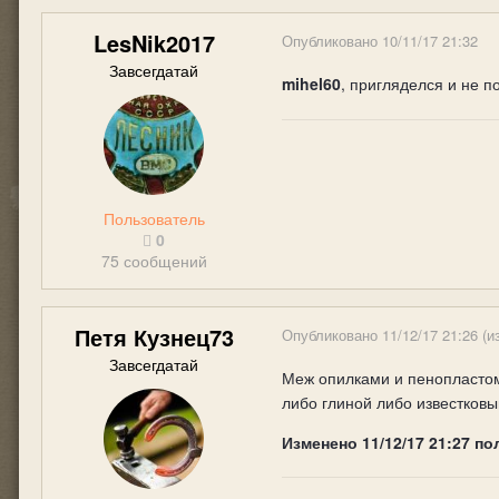
LesNik2017
Опубликовано
10/11/17 21:32
Завсегдатай
mihel60
, пригляделся и не 
Пользователь
0
75 сообщений
Петя Кузнец73
Опубликовано
11/12/17 21:26
(и
Завсегдатай
Меж опилками и пенопластом
либо глиной либо известковы
Изменено
11/12/17 21:27
по