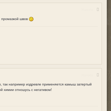
Жалоба
ей промазкой швов
Жалоба
и, так например издревле применяется камыш затертый
ой химии отношусь с негативом!