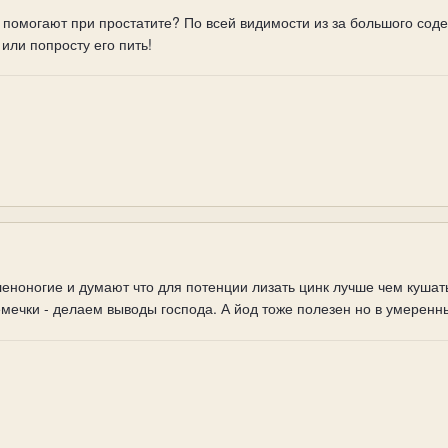
 помогают при простатите? По всей видимости из за большого сод
или попросту его пить!
ноногие и думают что для потенции лизать цинк лучше чем кушать
емечки - делаем выводы господа. А йод тоже полезен но в умеренн