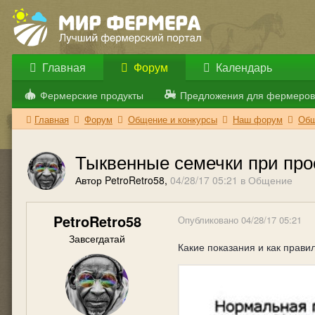
Главная
Форум
Календарь
Фермерские продукты
Предложения для фермеров
Главная
Форум
Общение и конкурсы
Наш форум
Общ
Тыквенные семечки при про
Автор PetroRetro58,
04/28/17 05:21
в
Общение
PetroRetro58
Опубликовано
04/28/17 05:21
Завсегдатай
Какие показания и как прав