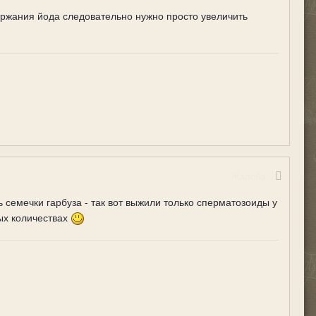
ержания йода следовательно нужно просто увеличить
Жалоба
 семечки гарбуза - так вот выжили только сперматозоиды у
ых количествах