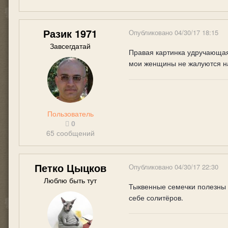
Разик 1971
Опубликовано
04/30/17 18:15
Завсегдатай
Правая картинка удручающая
мои женщины не жалуются на
Пользователь
0
65 сообщений
Петко Цыцков
Опубликовано
04/30/17 22:30
Люблю быть тут
Тыквенные семечки полезны н
себе солитёров.