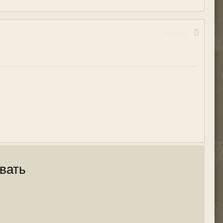
Жалоба
вать