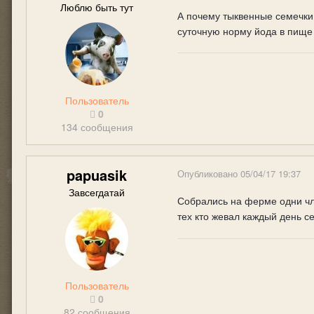
Люблю быть тут
А почему тыквенные семечки
суточную норму йода в пище 
Пользователь
0
134 сообщения
papuasik
Опубликовано
05/04/17 19:37
Завсегдатай
Собрались на ферме одни чле
тех кто жевал каждый день с
Пользователь
0
82 сообщения