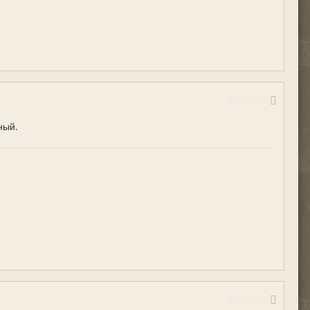
Жалоба
ный.
Жалоба