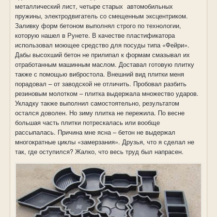
металлический лист, четыре старых
автомобильных
пружины, электродвигатель со смещенным эксцентриком.
Заливку форм бетоном выполнял строго по технологии,
которую нашел в Рунете. В качестве пластификатора
использовал моющее средство для посуды типа «Фейри».
Дабы высохший бетон не прилипал к формам смазывал их
отработанным машинным маслом. Доставал готовую плитку
также с помощью вибростола. Внешний вид плитки меня
порадовал – от заводской не отличить. Пробовал разбить
резиновым молотком – плитка выдержала множество ударов.
Укладку также выполнил самостоятельно, результатом
остался доволен. Но зиму плитка не пережила. По весне
большая часть плитки потрескалась или вообще
рассыпалась. Причина мне ясна – бетон не выдержал
многократные циклы «замерзания». Друзья, что я сделал не
так, где оступился? Жалко, что весь труд был напрасен.