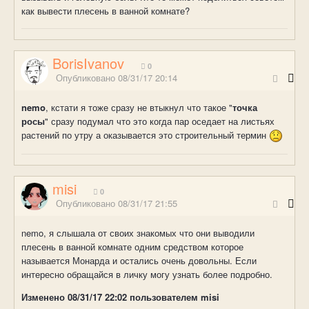
как вывести плесень в ванной комнате?
BorisIvanov
0
Опубликовано
08/31/17 20:14
nemo
, кстати я тоже сразу не втыкнул что такое "
точка
росы
" сразу подумал что это когда пар оседает на листьях
растений по утру а оказывается это строительный термин
misi
0
Опубликовано
08/31/17 21:55
nemo, я слышала от своих знакомых что они выводили
плесень в ванной комнате одним средством которое
называется Монарда и остались очень довольны. Если
интересно обращайся в личку могу узнать более подробно.
Изменено
08/31/17 22:02
пользователем misi