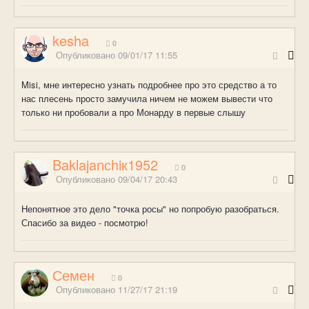
kesha
0
Опубликовано
09/01/17 11:55
Misi, мне интересно узнать подробнее про это средство а то
нас плесень просто замучила ничем не можем вывести что
только ни пробовали а про Монарду в первые слышу
Baklajanсhiк1952
0
Опубликовано
09/04/17 20:43
Непонятное это дело "точка росы" но попробую разобраться.
Спасибо за видео - посмотрю!
Семен
0
Опубликовано
11/27/17 21:19