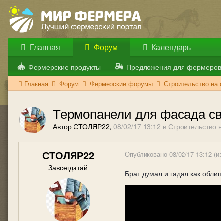
Главная
Форум
Календарь
Фермерские продукты
Предложения для фермеров
Главная
Форум
Фермерские форумы
Строительство на
Термопанели для фасада с
Автор СТОЛЯР22,
08/02/17 13:12
в
Строительство 
СТОЛЯР22
Опубликовано
08/02/17 13:12
(и
Завсегдатай
Брат думал и гадал как обл