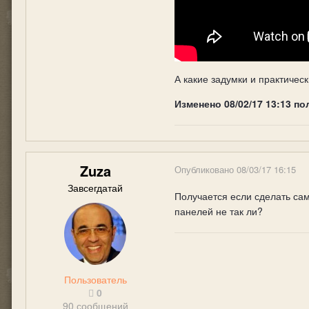
А какие задумки и практичес
Изменено
08/02/17 13:13
по
Zuza
Опубликовано
08/03/17 16:15
Завсегдатай
Получается если сделать сам
панелей не так ли?
Пользователь
0
90 сообщений