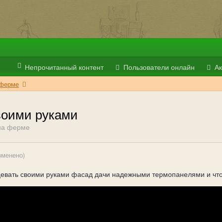
Непрочитанный контент
Пользователи онлайн
Ак
 ферме
воими руками
на ферме
зменено)
ицевать своими руками фасад дачи надежными термопанелями и что