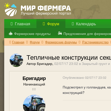
Главная
Форум
Календарь
Фермерские продукты
Предложения для фермеров
Главная
Форум
Фермерские форумы
Растениеводство
Тепличные конструкции сек
Автор Бригадир,
02/07/17 23:02
в
Закрытый грунт и
Бригадир
Опубликовано
02/07/17 23:02
Начинающий
Подсмотрел у голландцев, ка
конструкций?