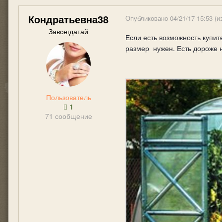
Кондратьевна38
Опубликовано
04/21/17 15:53
(и
Завсегдатай
Если есть возможность купит
размер нужен. Есть дороже н
Пользователь
1
71 сообщение