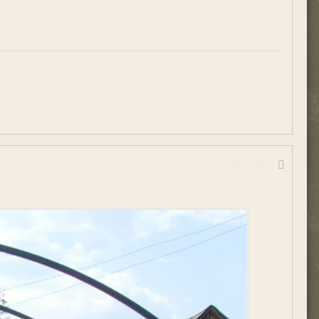
!
Жалоба