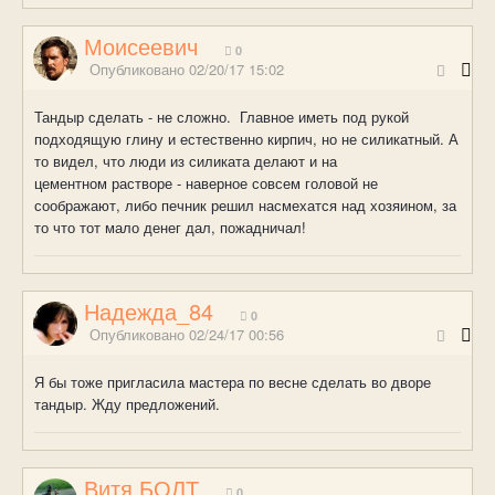
Моисеевич
0
Опубликовано
02/20/17 15:02
Тандыр сделать - не сложно. Главное иметь под рукой
подходящую глину и естественно кирпич, но не силикатный. А
то видел, что люди из силиката делают и на
цементном растворе - наверное совсем головой не
соображают, либо печник решил насмехатся над хозяином, за
то что тот мало денег дал, пожадничал!
Надежда_84
0
Опубликовано
02/24/17 00:56
Я бы тоже пригласила мастера по весне сделать во дворе
тандыр. Жду предложений.
Витя БОЛТ
0