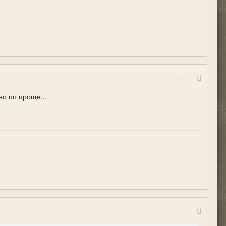
Жалоба
но по проще...
Жалоба