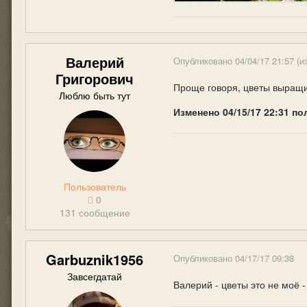
Валерий
Опубликовано
04/04/17 21:57
(и
Григорович
Проще говоря, цветы выращив
Люблю быть тут
Изменено
04/15/17 22:31
по
Пользователь
0
131 сообщение
Garbuznik1956
Опубликовано
04/17/17 09:38
Завсегдатай
Валерий - цветы это не моё 