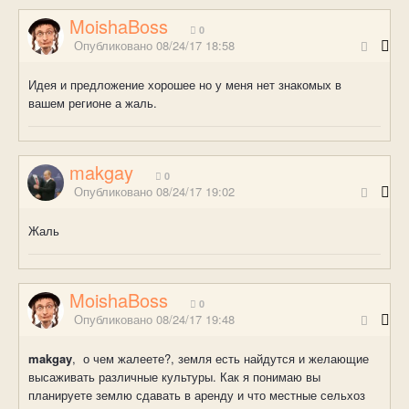
MoishaBoss
0
Опубликовано
08/24/17 18:58
Идея и предложение хорошее но у меня нет знакомых в
вашем регионе а жаль.
makgay
0
Опубликовано
08/24/17 19:02
Жаль
MoishaBoss
0
Опубликовано
08/24/17 19:48
makgay
, о чем жалеете?, земля есть найдутся и желающие
высаживать различные культуры. Как я понимаю вы
планируете землю сдавать в аренду и что местные сельхоз