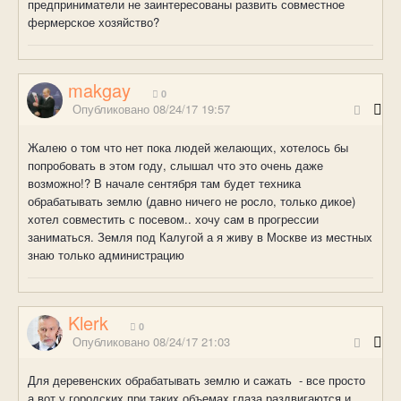
предприниматели не заинтересованы развить совместное
фермерское хозяйство?
makgay
0
Опубликовано
08/24/17 19:57
Жалею о том что нет пока людей желающих, хотелось бы
попробовать в этом году, слышал что это очень даже
возможно!? В начале сентября там будет техника
обрабатывать землю (давно ничего не росло, только дикое)
хотел совместить с посевом.. хочу сам в прогрессии
заниматься. Земля под Калугой а я живу в Москве из местных
знаю только администрацию
Klerk
0
Опубликовано
08/24/17 21:03
Для деревенских обрабатывать землю и сажать - все просто
а вот у городских при таких объемах глаза раздвигаются и