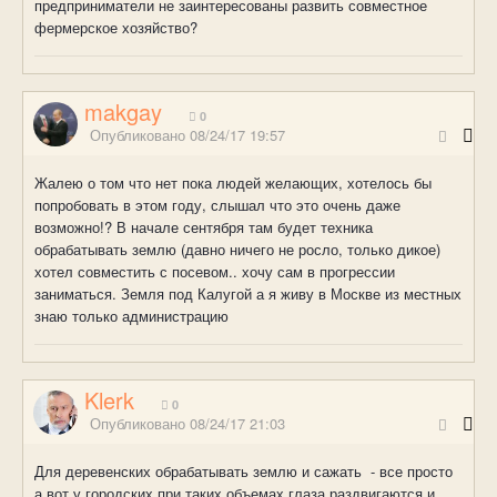
предприниматели не заинтересованы развить совместное
фермерское хозяйство?
makgay
0
Опубликовано
08/24/17 19:57
Жалею о том что нет пока людей желающих, хотелось бы
попробовать в этом году, слышал что это очень даже
возможно!? В начале сентября там будет техника
обрабатывать землю (давно ничего не росло, только дикое)
хотел совместить с посевом.. хочу сам в прогрессии
заниматься. Земля под Калугой а я живу в Москве из местных
знаю только администрацию
Klerk
0
Опубликовано
08/24/17 21:03
Для деревенских обрабатывать землю и сажать - все просто
а вот у городских при таких объемах глаза раздвигаются и