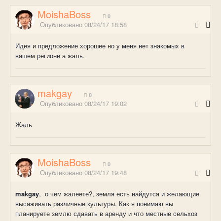
MoishaBoss
0
Опубликовано
08/24/17 18:58
Идея и предложение хорошее но у меня нет знакомых в
вашем регионе а жаль.
makgay
0
Опубликовано
08/24/17 19:02
Жаль
MoishaBoss
0
Опубликовано
08/24/17 19:48
makgay
, о чем жалеете?, земля есть найдутся и желающие
высаживать различные культуры. Как я понимаю вы
планируете землю сдавать в аренду и что местные сельхоз