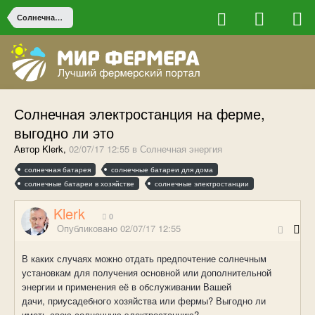
Солнечная энергия
Солнечная электростанция на ферме,
выгодно ли это
Автор Klerk,
02/07/17 12:55
в
Солнечная энергия
солнечная батарея
солнечные батареи для дома
солнечные батареи в хозяйстве
солнечные электростанции
Klerk
0
Опубликовано
02/07/17 12:55
В каких случаях можно отдать предпочтение солнечным
установкам для получения основной или дополнительной
энергии и применения её в обслуживании Вашей
дачи, приусадебного хозяйства или фермы? Выгодно ли
иметь свою солнечную электростанцию?