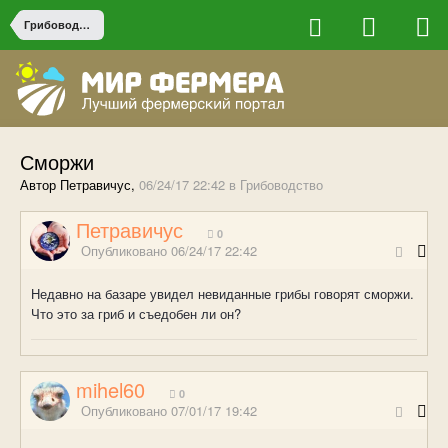
Грибоводство
Сморжи
Автор Петравичус,
06/24/17 22:42
в
Грибоводство
Петравичус
0
Опубликовано
06/24/17 22:42
Недавно на базаре увидел невиданные грибы говорят сморжи.
Что это за гриб и съедобен ли он?
mihel60
0
Опубликовано
07/01/17 19:42