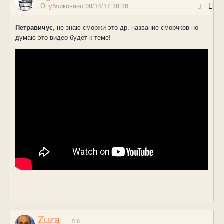
Опубликовано
08/14/17 18:16
Петравичус
, не знаю сморжи это др. название сморчков но
думаю это видео будет к теме!
Zuza
0