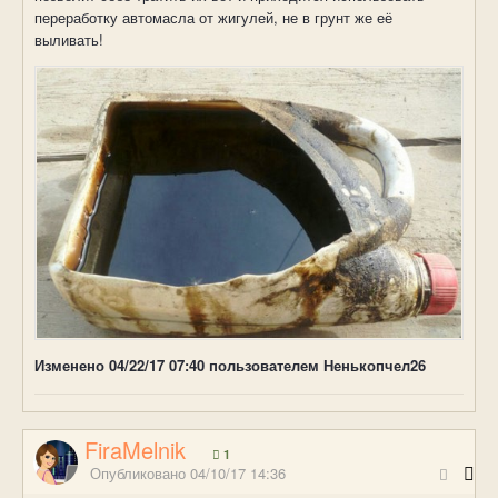
переработку автомасла от жигулей, не в грунт же её
выливать!
Изменено
04/22/17 07:40
пользователем Ненькопчел26
FiraMelnik
1
Опубликовано
04/10/17 14:36