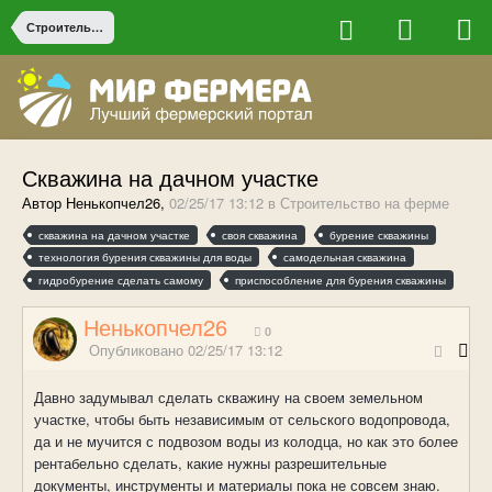
Строительство на ферме
Скважина на дачном участке
Автор Ненькопчел26,
02/25/17 13:12
в
Строительство на ферме
скважина на дачном участке
своя скважина
бурение скважины
технология бурения скважины для воды
самодельная скважина
гидробурение сделать самому
приспособление для бурения скважины
Ненькопчел26
0
Опубликовано
02/25/17 13:12
Давно задумывал сделать скважину на своем земельном
участке, чтобы быть независимым от сельского водопровода,
да и не мучится с подвозом воды из колодца, но как это более
рентабельно сделать, какие нужны разрешительные
документы, инструменты и материалы пока не совсем знаю.