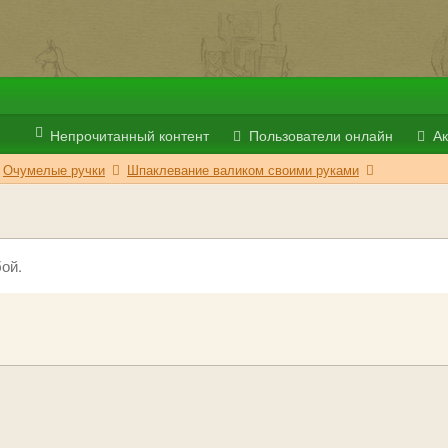
Непрочитанный контент
Пользователи онлайн
Ак
Очумелые ручки
Шпаклевание валиком своими руками
ой.