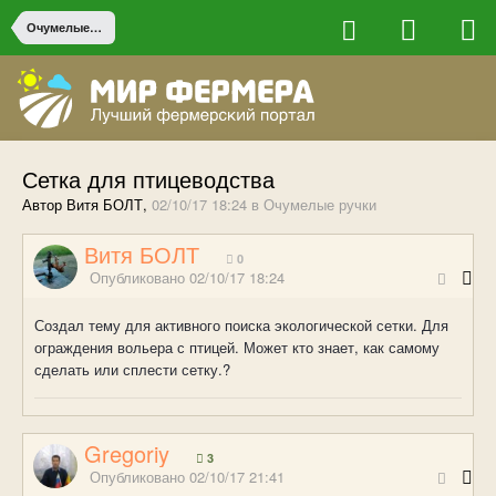
Очумелые ручки
Сетка для птицеводства
Автор Витя БОЛТ,
02/10/17 18:24
в
Очумелые ручки
Витя БОЛТ
0
Опубликовано
02/10/17 18:24
Создал тему для активного поиска экологической сетки. Для
ограждения вольера с птицей. Может кто знает, как самому
сделать или сплести сетку.?
Gregoriy
3
Опубликовано
02/10/17 21:41