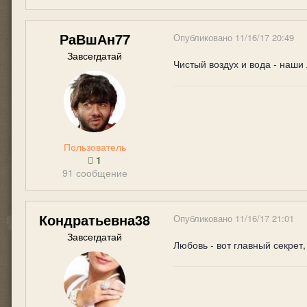
РаВшАн77
Опубликовано
11/16/17 20:49
Завсегдатай
Чистый воздух и вода - наши
Пользователь
1
91 сообщение
Кондратьевна38
Опубликовано
11/16/17 21:01
Завсегдатай
Любовь - вот главный секрет,