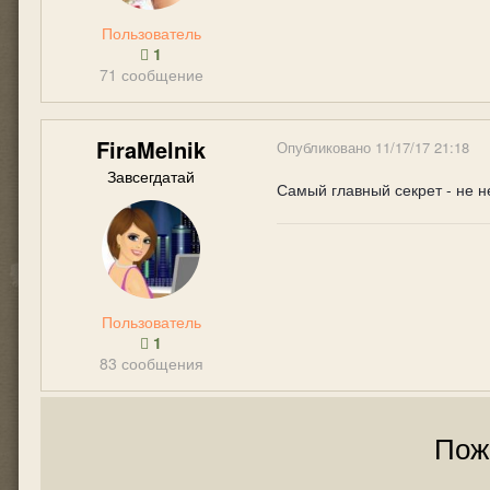
Пользователь
1
71 сообщение
FiraMelnik
Опубликовано
11/17/17 21:18
Завсегдатай
Самый главный секрет - не н
Пользователь
1
83 сообщения
Пож