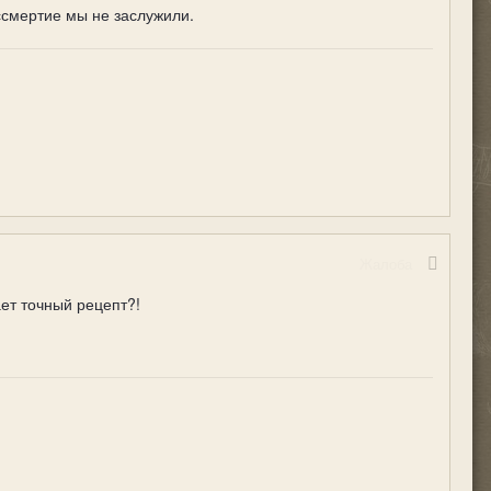
ессмертие мы не заслужили.
Жалоба
ает точный рецепт?!