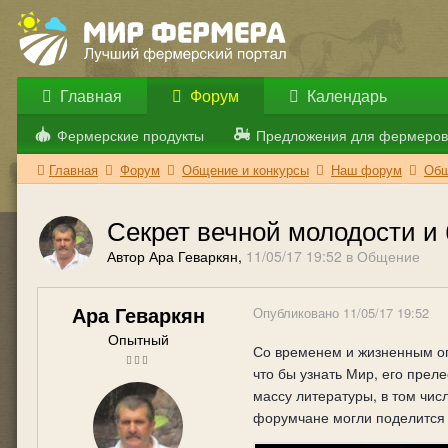
Главная
Форум
Календарь
Фермерские продукты
Предложения для фермеров
Главная
Форум
Общение и конкурсы
Наш форум
Общ
Секрет вечной молодости и 
Автор Ара Геваркян,
11/05/17 19:52
в
Общение
Ара Геваркян
Опубликовано
11/05/17 19:52
Опытный
Со временем и жизненным оп
что бы узнать Мир, его прел
массу литературы, в том чис
форумчане могли поделится 