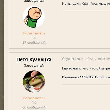
Завсегдатай
Не ты один, брат Ара, мысли
Пользователь
0
87 сообщений
Петя Кузнец73
Опубликовано
11/09/17 19:36
(и
Завсегдатай
Где то читал что настойка г
Изменено
11/09/17 19:36
по
Пользователь
0
66 сообщений