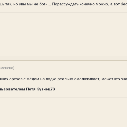
шь так, но увы мы не боги... Порассуждать конечно можно, а вот б
зменено)
рецких орехов с мёдом на водке реально омолаживает, может кто зн
льзователем Петя Кузнец73