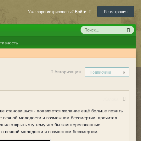
Уже зарегистрированы? Войти
Регистрация
тивность
Авторизация
Подписчики
0
Жалоба
ше становишься - появляется желание ещё больше пожить
ете вечной молодости и возможном бессмертии, прочитал
ешил открыть эту тему что бы заинтересованные
 о вечной молодости и возможном бессмертии.