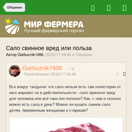
Общение
Сало свинное вред или польза
Автор Garbuznik1956,
05/22/17 09:46
в
Общение
Garbuznik1956
0
Опубликовано
05/22/17 09:46
Все вокруг талдычат что сало нельзя есть там холестерин от
него жирнеют но в действительности - сало приносит вред
для человека или всё таки оно полезно? Как, с чем и сколько
можно есть сала в день? Можно ли кушать свиное сало
детям, беременным женщинам и старикам?