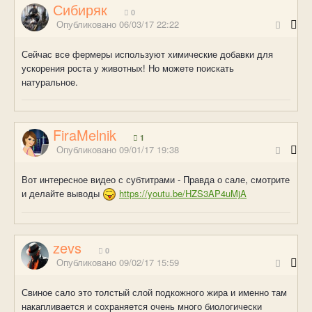
Сибиряк
0
Опубликовано
06/03/17 22:22
Сейчас все фермеры используют химические добавки для
ускорения роста у животных! Но можете поискать
натуральное.
FiraMelnik
1
Опубликовано
09/01/17 19:38
Вот интересное видео с субтитрами - Правда о сале, смотрите
и делайте выводы
https://youtu.be/HZS3AP4uMjA
zevs
0
Опубликовано
09/02/17 15:59
Свиное сало это толстый слой подкожного жира и именно там
накапливается и сохраняется очень много биологически